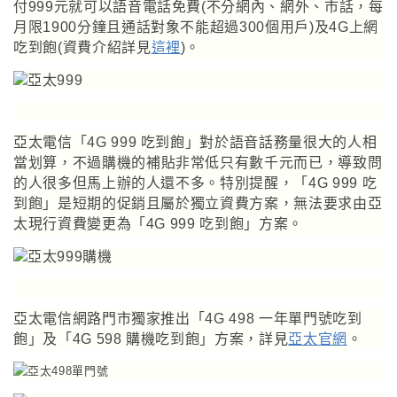
付999元就可以語音電話免費(不分網內、網外、市話，每
月限1900分鐘且通話對象不能超過300個用戶)及4G上網
吃到飽(資費介紹詳見
這裡
)。
亞太電信「
4G 999 吃到飽
」對於語音話務量很大的人相
當划算
，不過購機的補貼非常低只有數千元而已，導致問
的人很多但馬上辦的人還不多。特別提醒，「4G 999 吃
到飽」是短期的促銷且屬於獨立資費方案，無法要求由亞
太現行資費變更為「4G 999 吃到飽」方案。
亞太電信網路門市獨家推出「
4G 498 一年單門號吃到
飽
」及「4G 598 購機吃到飽」方案
，
詳見
亞太官網
。