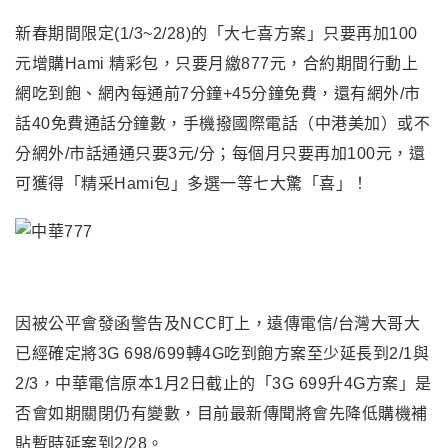
新春期間限定(1/3~2/28)的「大七喜方案」只要再加100
元增購Hami 精彩包，只要月繳877元，合約期間行動上
網吃到飽、網內每通前7分鐘+45分鐘免費，還有網外/市
話40免費通話分鐘數，手機撥國際電話（中港美加）或不
分網外/市話通通只要3元/分；每個月只要再加100元，還
可獲得「精采Hami包」多選一等七大驚「喜」！
因被公平會發函警告及NCC盯上
，
遠傳電信/台灣大哥大
已經確定將3G 698/699轉4G吃到飽方案至少延長到2/1與
2/3，中華電信原本1月2日截止的「3G 699升4G方案」是
否會如期關閉仍有變數
，目前最新傳聞將會先降低購機補
貼暫時延案到2/28
。