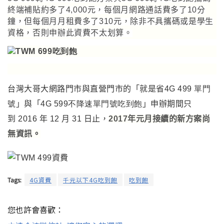
終端補貼約多了4,000元，每個月網路通話費多了10分
鐘，但每個月月租費多了310元，除非不具攜碼或是學生
資格，否則申辦此資費不太划算。
台灣大哥大網路門市與直營門市的「就是省
4G 499 單門
號
」與「
4G 599不降速單門號吃到飽
」
申辦期間只
到
2016
年
12
月
31
日止，
2017年元月接續的新方案尚
無資訊
。
Tags:
4G資費
千元以下4G吃到飽
吃到飽
您也許會喜歡：