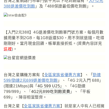
台灣之星網路門市單門號千元以下吃到飽還有
「
入門2元
388退差價吃到飽
」及
「488保證最低
價吃到飽」
。
【入門2元388】4G退差價吃到飽單門號方案，每個月數
據用量不到2GB，每1GB返還$30，用不到就退錢，吃得
剛剛好。當月現金回饋
，
帳單直接折抵。
(資費內容詳見
這裡
)
。
台灣之星購機方案
有
【
全區家族省優惠方案
】
、
「
勁速
599/勁速2元699退差價吃到飽
」
、「4G 2元入門 688」
(限速21Mbps)與
「
4G 599 U25
」
、
「
4G勁速
799/999
」
、
「
4G2元
899吃到飽資費
」、
「平板
699」
，
陣容相當整齊
。
台灣之星
【
全區家族省優惠方案
】
就是家人中有人已經擁