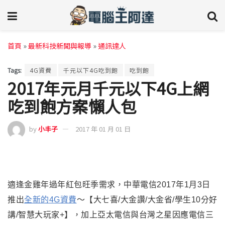
首頁
»
最新科技新聞與報導
»
通訊達人
Tags:
4G資費
千元以下4G吃到飽
吃到飽
2017年元月千元以下4G上網
吃到飽方案懶人包
by
小丰子
2017 年 01 月 01 日
適逢金雞年過年紅包旺季需求
，
中華電信2017年1月3日
推出
全新的4G資費
～
【大七喜/大金讚/大金省/學生10分好
講/智慧大玩家+
】，
加上亞太電信與台灣之星因應電信三