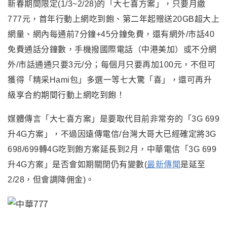
新春期間限定(1/3~2/28)的「大七喜方案」，只要月繳
777元，首年行動上網吃到飽、第二年起贈送20GB超大上
網量、網內每通前7分鐘+45分鐘免費，還有網外/市話40
免費通話分鐘數，手機撥國際電話（中港美加）或不分網
外/市話通通只要3元/分；每個月只要再加100元，不但可
獲得
「精采Hami包」多選一等七大驚「喜」，還可
再升
級享合約期間行動上網吃到飽！
媒體傳言
「大七喜方案」是要取代目前非常夯的「3G 699
升4G方案」，不過因遠傳電信/台灣大哥大已經確定將3G
698/699轉4G吃到飽方案延長到2月，中華電信「3G 699
升4G方案」是否會如期關閉仍有變數(
最新傳聞
是延至
2/28，但會調降佣金)。