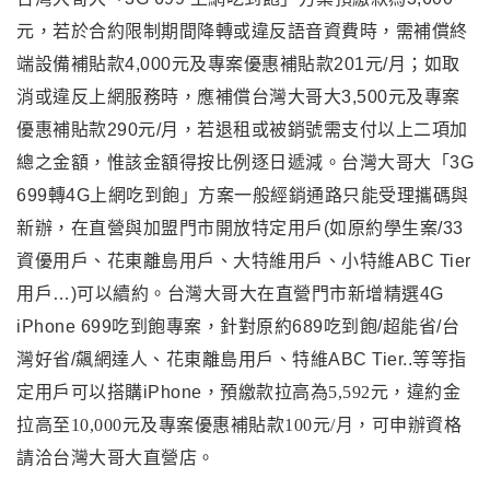
元
，
若於合約限制期間降轉或違反語音資費時，需補償終
端設備補貼款4,000元及專案優惠補貼款201元/月；如取
消或違反上網服務時，應補償台灣大哥大3,500元及專案
優惠補貼款290元/月，若退租或被銷號需支付以上二項加
總之金額，惟該金額得按比例逐日遞減。
台灣大哥大「3G
699轉4G上網吃到飽」方案一般經銷通路只能受理攜碼與
新辦，在直營與加盟門市開放特定用戶(如原約學生案/33
資優用戶、花東離島用戶、大特維用戶、小特維ABC Tier
用戶…)可以續約。
台灣大哥大在直營門市新增精選4G
iPhone 699吃到飽專案
，
針對原約689吃到飽/超能省/台
灣好省/飆網達人、花東離島用戶、特維ABC Tier..等等指
定用戶可以搭購iPhone
，預繳款拉高為5,592元，違約金
拉高至10,000元及專案優惠補貼款100元/月，可申辦資格
請洽台灣大哥大直營店
。