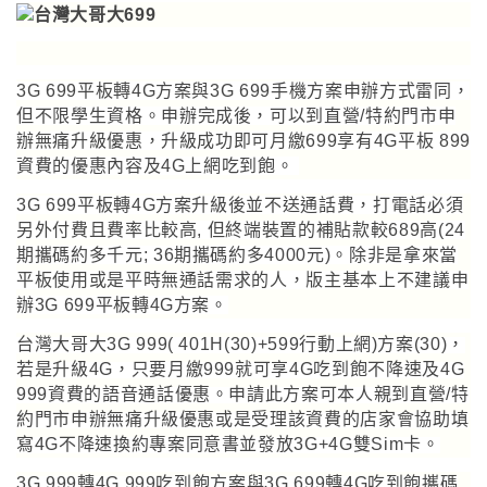
3G 699平板轉4G方案與3G 699手機方案申辦方式雷同
，
但不限學生資格
。
申辦完成後
，
可以到
直營/特約門市申
辦無痛升級優惠，升級成功即可月繳699享有4G平板 899
資費的優惠內容及4G上網吃到飽
。
3G 699平板轉4G方案升級後並不送通話費
，
打電話必須
另外付費且費率比較高, 但終端裝置的補貼款較689高(24
期攜碼約多千元; 36期攜碼約多4000元)
。
除非是拿來當
平板使用或是平時無通話需求的人
，
版主基本上不建議申
辦3G 699平板轉4G方案
。
台灣大哥大3G 999( 401H(30)+599行動上網)方案(30)，
若是升級4G，只要月繳999就可享4G吃到飽不降速及4G
999資費的語音通話優惠。申請此方案
可
本人親到直營/特
約門市申辦無痛升級優惠或是受理該資費的店家會協助填
寫4G不降速換約專案同意書並發放3G+4G雙Sim卡。
3G 999轉4G 999吃到飽方案與3G 699轉4G吃到飽攜碼