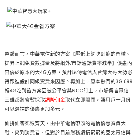
整體而言，中華電信新的方案【壓低上網吃到飽的門檻、
提昇上網免費數據量及將網外/市話通話費率減半】優惠內
容優於原本的大4G方案，預計遠傳電信與台灣大哥大勢必
得跟進設計同級資費來因應。再加上，原本熱門的3G 699
轉4G吃到飽方案因被公平會與NCC盯上，市場傳言電信
三雄都將會暫採取
調降佣金
取代立即關閉
，
讓用戶一月份
可以選擇的優惠更加多元。
仙拼仙害死猴齊天，由中華電信帶頭的電信
優惠
資費大
戰，爽到消費者，但對於目前財務虧損累累的亞太電信與