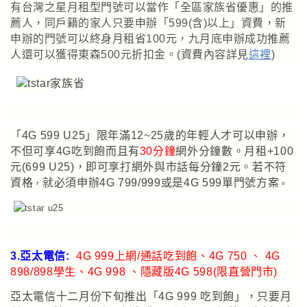
有台灣之星月租型門號可以當作「全區家族省優惠」的推
薦人，同戶籍的家人只要申辦「599(含)以上」資費，新
申辦的門號可以終身月租省100元，九月底申辦成功推薦
人還可以獲得東森500元折扣金。(資費內容詳見
這裡
)
「
4G 599 U25
」
限
年滿12~25歲的年輕人才可以申辦，
不但可享4G吃到飽而且有
30分鐘
網外分鐘數。月租+100
元(699 U25)，即可享打網外與市話每分鐘2元。若不符
資格
就必須申辦4G 799/999或是4G 599單門號方案
，
。
3.亞太電信:
4G 999上網/通話吃到飽
、
4G 750
、 4G
898/898學生
、
4G 998
、隱藏版4G 598(限直營門市)
亞太電信十二月份下旬推出
「
4G 999 吃到飽
」
，只要月