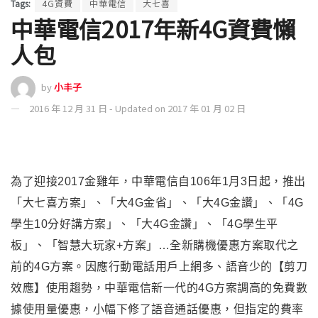
Tags:
4G資費
中華電信
大七喜
中華電信2017年新4G資費懶
人包
by
小丰子
2016 年 12 月 31 日 - Updated on 2017 年 01 月 02 日
為了迎接2017金雞年，中華電信自106年1月3日起，推出
「大七喜方案」、「大4G金省」、「大4G金讚」、「4G
學生10分好講方案」、「大4G金讚」、「4G學生平
板」、「智慧大玩家+方案」…全新購機優惠方案取代之
前的4G方案。因應行動電話用戶上網多、語音少的【剪刀
效應】使用趨勢
，
中華電信新一代的4G方案調高的免費數
據使用量優惠
，
小幅下修了語音通話優惠
，
但指定的費率