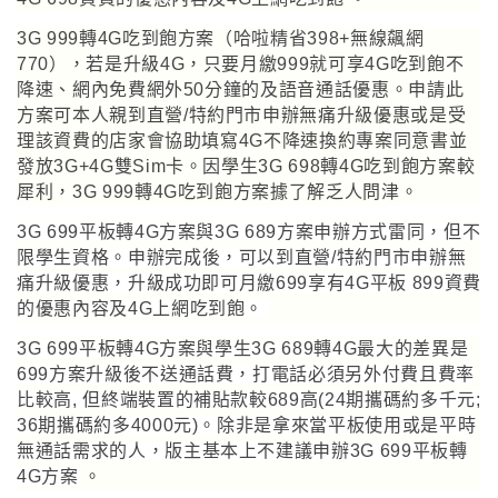
3G 999轉4G吃到飽方案（
哈啦精省398+無線飆網
770），若是升級4G，只要月繳999就可享4G吃到飽不
降速、網內免費網外50分鐘的及語音通話優惠。申請此
方案
可
本人親到直營/特約門市申辦無痛升級優惠或是受
理該資費的店家會協助填寫4G不降速換約專案同意書並
發放3G+4G雙Sim卡。因
學生3G 698轉4G吃到飽方案較
犀利，3G 999轉4G吃到飽方案據了解乏人問津。
3G 699平板轉4G方案與3G 689方案申辦方式雷同
，
但不
限學生資格
。
申辦完成後
，
可以到
直營/特約門市申辦無
痛升級優惠，升級成功即可月繳699享有4G平板 899資費
的優惠內容及4G上網吃到飽
。
3G 699平板轉4G方案與
學生3G 689轉4G最大
的差異是
699方案升級後不送通話費
，
打電話必須另外付費且費率
比較高, 但終端裝置的補貼款較689高(24期攜碼約多千元;
36期攜碼約多4000元)
。
除非是拿來當平板使用或是平時
無通話需求的人
，
版主基本上不建議申辦3G 699平板轉
4G方案
。