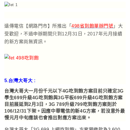
遠傳電信
【
網路門市
】
所推出
「
498
省到飽單辦門號
」大
受歡迎
，不過申辦期間只到12月31日，2017年元月接續
的新方案尚無資訊
。
5.台灣大哥大
:
台灣大哥大一月份千元以下4G吃到飽方案目前只確定
3G
學生699升級4G吃到飽與3G平板699升級4G吃到飽方案
目前展延到2月3日
，
3G 789升級799吃到飽方案則於
106/12/31下架
。因應中華電信的新4G方案，若沒意外最
慢元月中旬應該也會推出對應方案出來。
台灣大哥大「3G 699 上網吃到飽」方案
預繳款為3,600