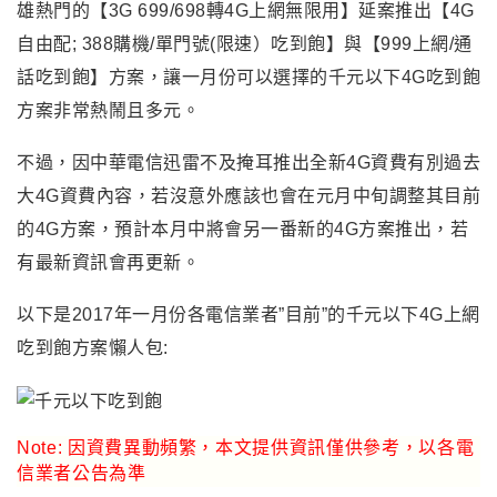
雄熱門的【3G 699/698轉4G上網無限用】延案推出
【4G
自由配; 388購機/單門號(限速）吃到飽
】與【999上網/通
話吃到飽】方案
，讓一月份可以選擇的千元以下4G吃到飽
方案非常熱鬧且多元。
不過
，
因中華電信迅雷不及掩耳推出全新4G資費有別過去
大4G資費內容
，若沒意外應該也會在元月中旬調整其目前
的4G方案，預計本月中將會另一番新的4G方案推出，若
有最新資訊會再更新。
以下是2017年一
月份各電信業者”目前”的千元以下4G上網
吃到飽方案懶人包:
Note: 因資費異動頻繁
，
本文提供資訊僅供參考，以各電
信業者公告為準