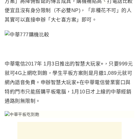
方案」將降佣暫延的
傳言成真
，購機補貼高
、
打電話比較
便宜且沒有身分限制（不必雙NP)，「非種花不可」的人
其實可以直接申辦「大七喜方案」即可。
中華電信2017年
1
月
3
日推出的智慧大玩家
+
，只要
999元
就可
4G
上網吃到飽，學生平板方案則是月繳
1,089元
就可
網內語音免費。申辦智慧大玩家
+
在中華電信營業窗口與
特約門市只能搭購平板電腦，
1
月
10
日才上線的中華經銷
通路則無限制。