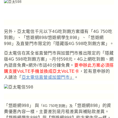
另外
，亞太電信
千元以下4G吃到飽方案還有
「
4G 750吃
到飽
」、
「悠遊網898/悠遊網學生898
」、「悠遊網
998」及直營門市限定的
「
隱藏版4G 598吃到飽方案
」
。
亞太電信在其全省直營門市與加盟門市推出限定的「隱藏
版4G 598吃到飽方案」~月付598元，4G上網吃到飽
、網
內語音免費+網外/市話40分鐘免費
。
要申辦此方案必須搭
購支援VoLTE手機並換成亞太VoLTE卡
，
若有意申辦的
人請洽「
亞太電信直營或加盟門市
」
。
「悠遊網998
」
與
「悠遊網898
」的資
「
4G 750吃到飽
」及
費優惠內容一樣
，主要差別是月租差異與補貼款差異
。
【悠遊網學生898】與【悠遊網898】的方案內容一樣，