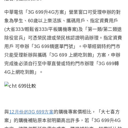
中華電信「3G 699升4G方案」營業窗口可受理申辦的對
象為學生
、
60歲以上樂活族
、
攜碼用戶
、
指定資費用戶
(大省333/輕鬆省333/平板購機專案)及
「第一類/第二類退
除役官兵」可憑榮民證或榮民核認證明函辦理。指定資費
用戶 可申辦「3G 699精選單門號」。
中華經銷特約門市
只能受理新辦與攜碼「3G 699 上網吃到飽」方案
，
申辦
完成後必須自行至中華直營或特約門市辦理
「3G 699轉
4G上網吃到飽」。
與
12月份的3G 699方案
的購機專案價相比，「大七喜方
案」的購機補貼原本就明顯高出許多，若
「3G 699升4G