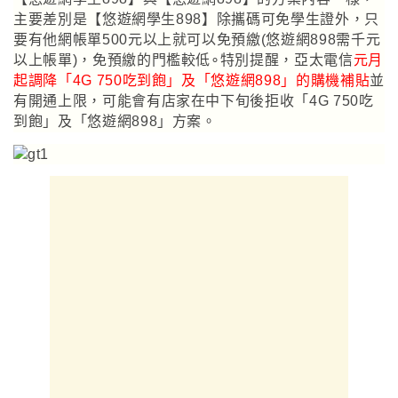
主要差別是【悠遊網學生898】除攜碼可免學生證外，只
要有他網帳單500元以上就可以免預繳(悠遊網898需千元
以上帳單)，免預繳的門檻較低∘特別提醒
，亞太電信
元月
起
調降
「4G 750吃到飽」及
「悠遊網898
」的購機補貼
並
有開通上限
，可能會有店家在中下旬後拒收
「4G 750吃
到飽」及
「悠遊網898」方案。