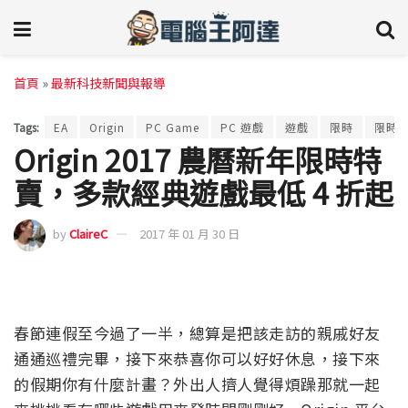
首頁
»
最新科技新聞與報導
Tags:
EA
Origin
PC Game
PC 遊戲
遊戲
限時
限時
Origin 2017 農曆新年限時特
賣，多款經典遊戲最低 4 折起
by
ClaireC
2017 年 01 月 30 日
春節連假至今過了一半，總算是把該走訪的親戚好友
通通巡禮完畢，接下來恭喜你可以好好休息，接下來
的假期你有什麼計畫？外出人擠人覺得煩躁那就一起