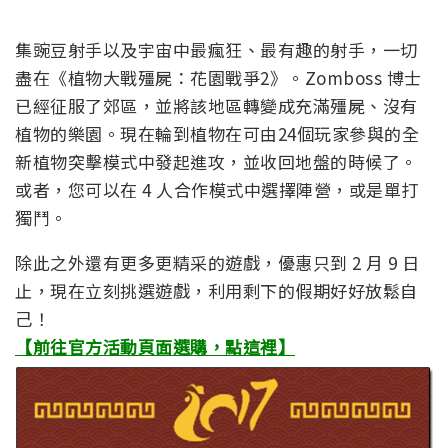
集豌豆射手以及宇宙中最瘋狂、最有趣的射手，一切
盡在《植物大戰殭屍：花園戰爭2》。Zomboss 博士
已經征服了郊區，並將該地區轉變成充滿殭屍、沒有
植物的樂園。現在輪到植物在可由24個玩家參與的全
新植物突擊模式中發起進攻，並收回地盤的時候了。
或者，您可以在 4 人合作模式中選擇陣營，或是單打
獨鬥。
除此之外還有更多更精采的遊戲，優惠只到 2 月 9 日
止，現在立刻挑選遊戲，利用剩下的假期好好放鬆自
己！
【前往官方活動頁面選購，點這裡】