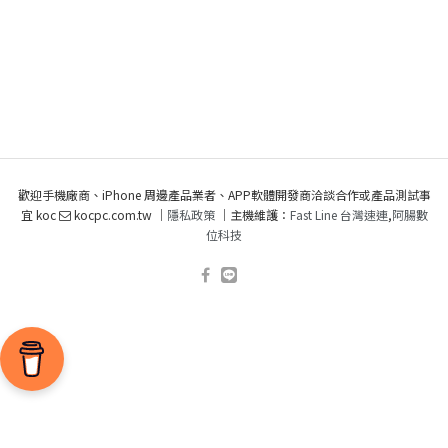
歡迎手機廠商、iPhone 周邊產品業者、APP軟體開發商洽談合作或產品測試事
宜 koc
kocpc.com.tw ｜
隱私政策
｜主機維護：
Fast Line 台灣速連
,
阿腸數
位科技