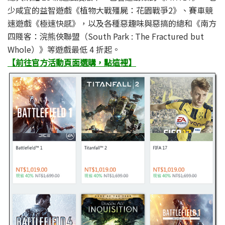
少咸宜的益智遊戲《植物大戰殭屍：花園戰爭2》、賽車競
速遊戲《極速快感》，以及各種惡趣味與惡搞的總和《南方
四賤客：浣熊俠聯盟（South Park : The Fractured but
Whole）》等遊戲最低 4 折起。
【前往官方活動頁面選購，點這裡】