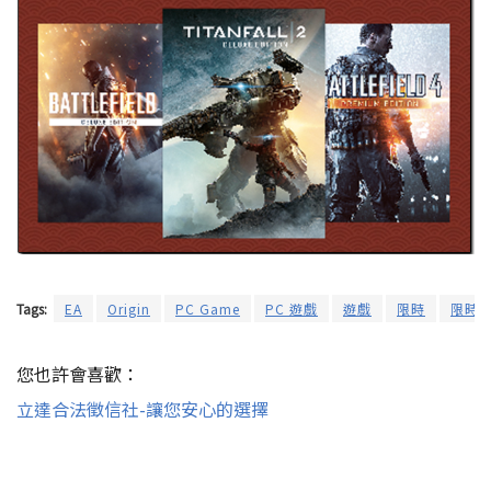
Tags:
EA
Origin
PC Game
PC 遊戲
遊戲
限時
限時
您也許會喜歡：
立達合法徵信社-讓您安心的選擇