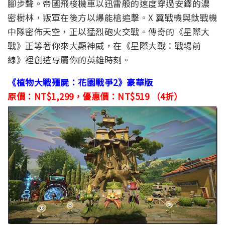
腳步聲。帝國飛梭機車以迅雷般的速度穿過安鐸的濃
密樹林，叛軍在後方以爆能槍追擊。X 翼戰機與鈦戰機
中隊密佈天空，正以猛烈砲火交戰。傳奇的《星際大
戰》正等著你來大顯神威，在《星際大戰：戰場前
線》裡創造專屬你的英雄時刻。
《植物大戰殭屍：花園戰爭2》豪華版
原價：NT$1,299，優惠價：NT$519 （4折）