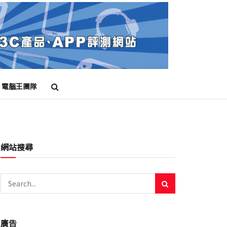
電腦王團隊
網站搜尋
廣告