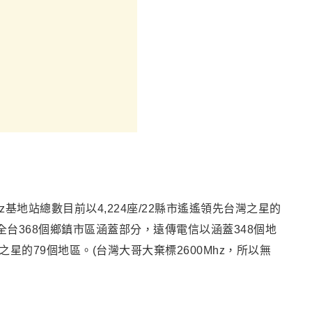
hz基地站總數目前以4,224座/22縣市遙遙領先台灣之星的
在全台368個鄉鎮市區涵蓋部分，遠傳電信以涵蓋348個地
之星的79個地區。(台灣大哥大棄標2600Mhz，所以無