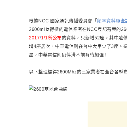
根據NCC 國家通訊傳播委員會「
頻率資料庫查
2600mHz得標的電信業者在NCC登記有案的26
2017
/
1/1所公布
的資料，只新增52座，其中遠
增4座居次，中華電信則在台中大甲少了3座。
星
，
中華電信則仍停滯不前有待加強 !
以下整理標得2600Mhz的三家業者在全台各縣市最新