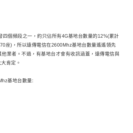
核發四個頻段之一
，
約只佔所有4G基地台數量的12%(累計
570座
)，所以遠傳電信在2600Mhz基地台數量遙遙領先
其他業者。不過，有基地台才會有收訊涵蓋，遠傳電信與
大大肯定。
hz基地台數量: