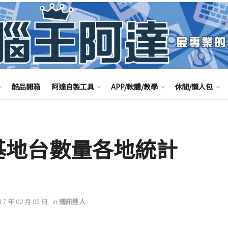
酷品開箱
阿達自製工具
APP/軟體/教學
休閒/懶人包
hz基地台數量各地統計
017 年 02 月 05 日
in
通訊達人