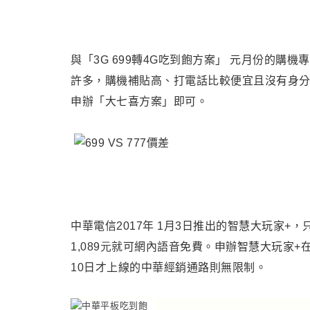
與
「3G 699轉4G吃到飽方案」
元月份的購機專
許多，購機補貼高
、
打電話比較便宜且沒有身分
申辦「大七喜方案」即可。
中華電信2017年
1
月
3
日推出的智慧大玩家
+
，
1,089元
就可網內語音免費。申辦智慧大玩家
+
10
日才上線的中華經銷通路則無限制。