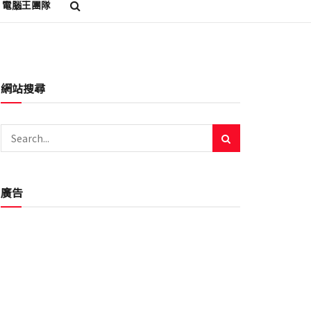
電腦王團隊
網站搜尋
廣告