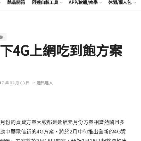
酷品開箱
阿達自製工具
APP/軟體/教學
休閒/懶人包
飽
以下4G上網吃到飽方案
017 年 02 月 08 日
in
通訊達人
二月份的資費方案大致都是延續元月份方案相當
熱鬧且多
應中華電信新的4G方案，將於2月中旬
推出全新的4G資