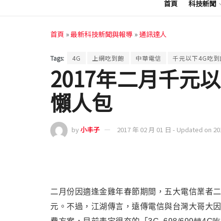
首頁
科技新聞
首頁
»
最新科技新聞與報導
»
通訊達人
Tags:
4G
上網吃到飽
中華電信
千元以下4G吃到
2017年二月千元
懶人包
by
小丰子
2017 年 02 月 01 日 - Updated on 2
二月份因適逢金雞年春節期間，五大電信業者
元。
不過，江湖傳言
，遠傳電信與台灣大哥大因