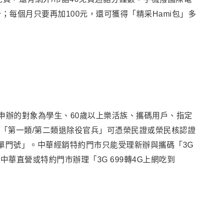
；每個月只要再加100元，還可獲得「精采Hami包」多
理申辦的對象為學生
、
60歲以上樂活族
、
攜碼用戶
、
指定
「第一類/第二類退除役官兵」可憑榮民證或榮民核認證
選單門號」。
中華經銷特約門市只能受理新辦與攜碼「3G
至中華直營或特約門市辦理
「3G 699轉4G上網吃到