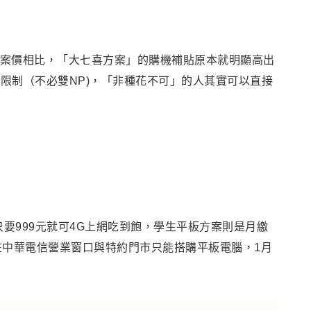
案價相比，「大七喜方案」的購機補貼原本就明顯高出
限制（不必雙NP)，「非種花不可」的人其實可以直接
只要
999元
就可
4G
上網吃到飽，學生平板方案則是月繳
在中華電信營業窗口與特約門市只能搭購平板電腦，
1
月