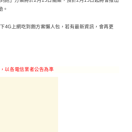
吃到飽
」
方案將於2月15日關案
，預
計2月15日起將會推出
動
。
以下4G上網吃到飽方案懶人包
，
若有最新資訊
，
會再更
，以各電信業者公告為準