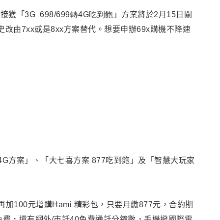
已接獲
「
3G 698/699轉4G吃到飽
」
方案將於2月15日關
改由7xx或是8xx方案替代。想要申辦69x購機不降速
升4G方案」、
「大七喜方案 877吃到飽」及「智慧大玩家
要再加100元增購Hami 精彩包，只要月繳877元，合約期
免費，還有網外/市話40免費通話分鐘數，手機撥國際電