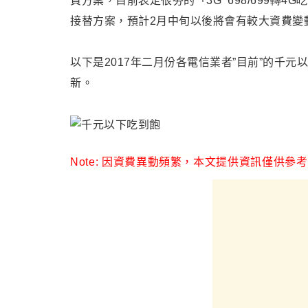
費方案，目前表定很夯的
「
3G 698/699轉4G
接替方案，預計2月中旬以後將會有較大資費變
以下是2017年二
月份各電信業者”目前”的千元
新。
Note: 因資費異動頻繁
，
本文提供資訊僅供參考