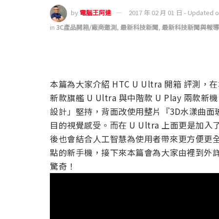
by
電腦王阿達
2017 年 02 月 01 日 - Updated 
in
3C產品開箱/廠商邀測
,
最新科技新聞
,
最新科技新聞與報導
本篇為大家介紹 HTC U Ultra 開箱 評
新款旗艦 U Ultra 與中階款 U Play 
設計」堅持，背面改使用整片『3D水漾曲面
目的視覺感受。而在 U Ultra 上面更是加入
後也會結合人工智慧為使用者帶來更方便更
點的新手機，接下來本篇會為大家由裡到外詳
驚奇！