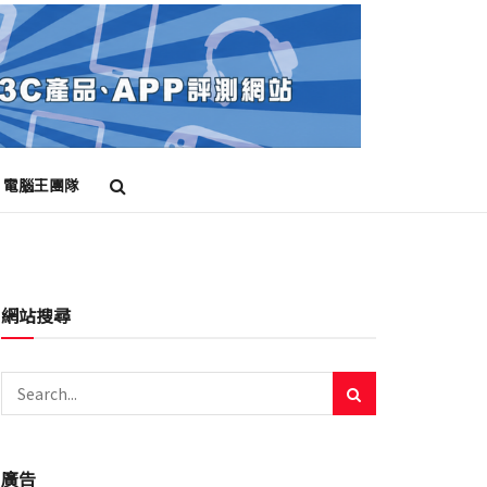
電腦王團隊
網站搜尋
廣告