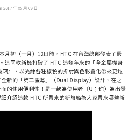
on 2017 年 05 月 09 日
測，在本月初（一月）12日時，HTC 在台灣總部發表了最
兩款新機。這兩款新機打破了 HTC 這幾年來的「全金屬機身
玻璃』，以光線各種樣貌的折射與色彩變化帶來更炫
了全新的「第二螢幕」（Dual Display）設計，在之
全面的使用便利性！是一款為使用者（U；你）為出發
細介紹這款 HTC 所帶來的新旗艦為大家帶來哪些新