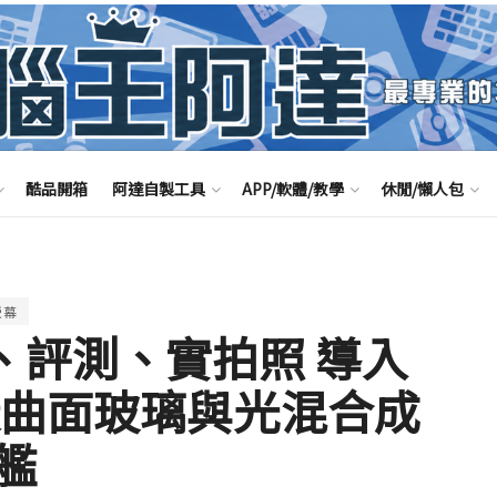
酷品開箱
阿達自製工具
APP/軟體/教學
休閒/懶人包
螢幕
開箱 、評測、實拍照 導入
漾曲面玻璃與光混合成
艦