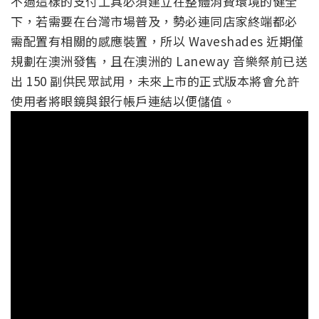
不過這樣的支付工具必須建立在整體消費環境的健全
下，若需要在台灣市場普及，勢必連同店家終端都必
需配置有相關的感應裝置，所以 Waveshades 近期僅
規劃在澳洲發售，且在澳洲的 Laneway 音樂祭前已送
出 150 副供民眾試用，未來上市的正式版本將會允許
使用者將眼鏡與銀行帳戶連結以便儲值。