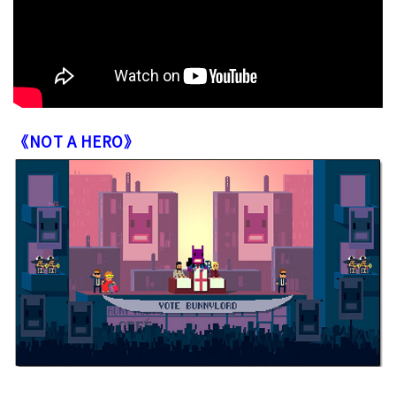
《NOT A HERO》