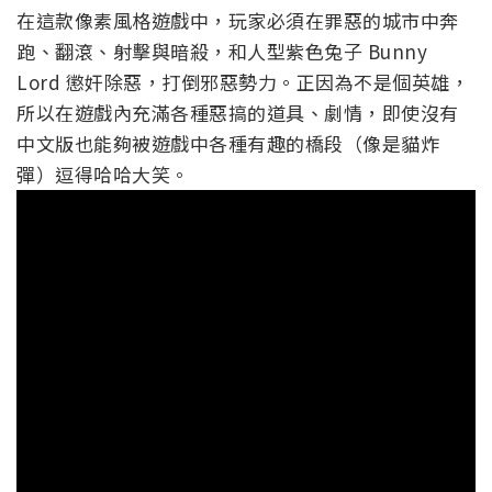
在這款像素風格遊戲中，玩家必須在罪惡的城市中奔
跑、翻滾、射擊與暗殺，和人型紫色兔子 Bunny
Lord 懲奸除惡，打倒邪惡勢力。正因為不是個英雄，
所以在遊戲內充滿各種惡搞的道具、劇情，即使沒有
中文版也能夠被遊戲中各種有趣的橋段（像是貓炸
彈）逗得哈哈大笑。