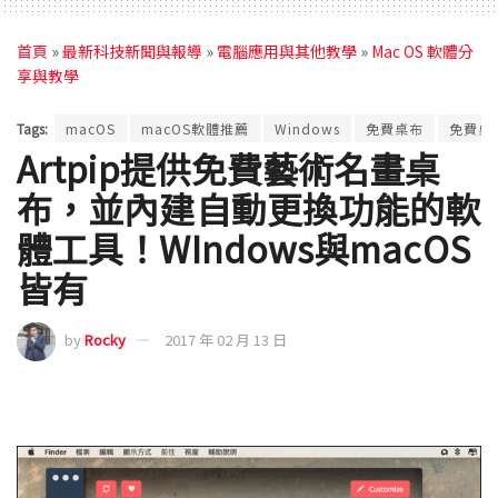
首頁
»
最新科技新聞與報導
»
電腦應用與其他教學
»
Mac OS 軟體分
享與教學
Tags:
macOS
macOS軟體推薦
Windows
免費桌布
免費桌
Artpip提供免費藝術名畫桌
布，並內建自動更換功能的軟
體工具！WIndows與macOS
皆有
by
Rocky
2017 年 02 月 13 日