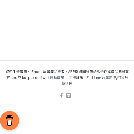
歡迎手機廠商、iPhone 周邊產品業者、APP軟體開發商洽談合作或產品測試事
宜 koc
kocpc.com.tw ｜
隱私政策
｜主機維護：
Fast Line 台灣速連
,
阿腸數
位科技