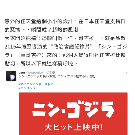
意外的任天堂這個小小的設計，在日本任天堂支持群
的惡搞下，瞬間成了超熱的風潮！
大家開始把這個恐龍叫做「任・哥吉拉」，就是致敬
2016年庵野導演的“政治會議紀錄片”「シン．ゴジ
ラ」（真哥吉拉）來的！那個人覺得叫牠任吉拉比較
貼切，所以以下就這樣稱呼啦。