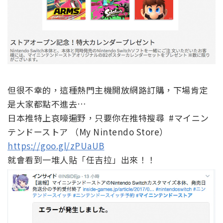
但很不幸的，這種熱門主機開放網路訂購，下場肯定
是大家都點不進去…
日本推特上哀嚎遍野，只要你在推特搜尋 #マイニン
テンドーストア （My Nintendo Store）
https://goo.gl/zPUaUB
就會看到一堆人貼「任吉拉」出來！！