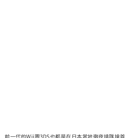
前一代的Wii跟3DS也都是在日本當地徹夜排隊搶首