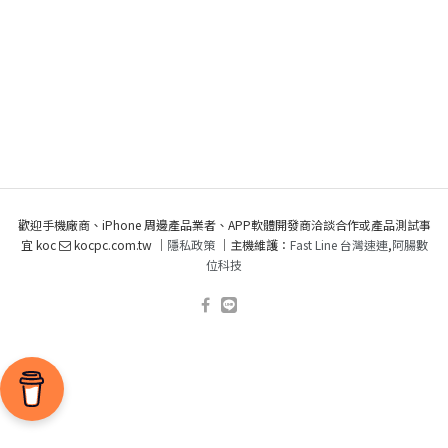
歡迎手機廠商、iPhone 周邊產品業者、APP軟體開發商洽談合作或產品測試事
宜 koc
kocpc.com.tw ｜
隱私政策
｜主機維護：
Fast Line 台灣速連
,
阿腸數
位科技