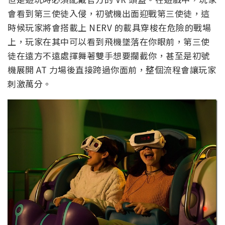
會看到第三使徒入侵，初號機出面迎戰第三使徒，這
時候玩家將會搭載上 NERV 的載具穿梭在危險的戰場
上，玩家在其中可以看到飛機墜落在你眼前，第三使
徒在遠方不遠處揮舞著雙手想要攔截你，甚至是初號
機展開 AT 力場後直接跨過你面前，整個流程會讓玩家
刺激萬分。