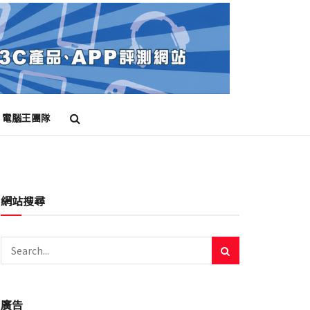
電腦王團隊
網站搜尋
廣告