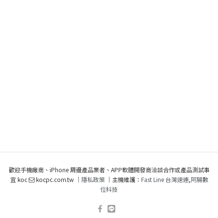
歡迎手機廠商、iPhone 周邊產品業者、APP軟體開發商洽談合作或產品測試事
宜 koc
kocpc.com.tw ｜
隱私政策
｜主機維護：
Fast Line 台灣速連
,
阿腸數
位科技