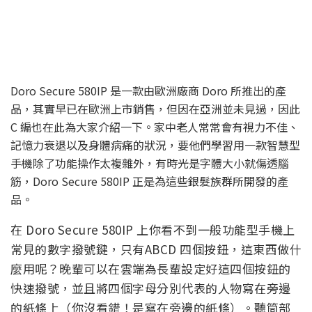
Doro Secure 580IP 是一款由歐洲廠商 Doro 所推出的產
品，其實早已在歐洲上市銷售，但因在亞洲並未見過，因此
C 編也在此為大家介紹一下。家中老人常常會有視力不佳、
記憶力衰退以及身體病痛的狀況，要他們學習用一款智慧型
手機除了功能操作太複雜外，有時光是字體大小就傷透腦
筋，Doro Secure 580IP 正是為這些銀髮族群所開發的產
品。
在 Doro Secure 580IP 上你看不到一般功能型手機上
常見的數字撥號鍵，只有ABCD 四個按鈕，這東西做什
麼用呢？晚輩可以在雲端為長輩設定好這四個按鈕的
快速撥號，並且將四個字母分別代表的人物寫在旁邊
的紙條上（你沒看錯！是寫在旁邊的紙條）。聽筒部