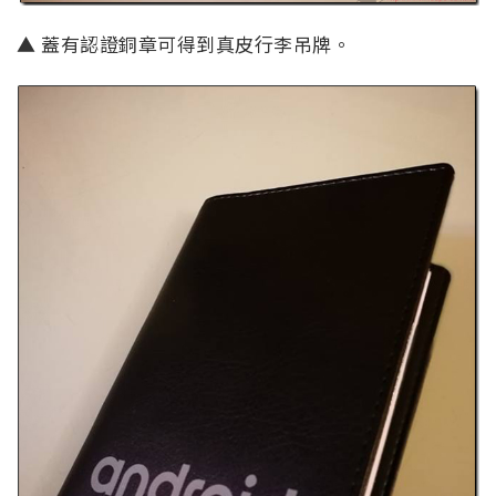
▲ 蓋有認證銅章可得到真皮行李吊牌。