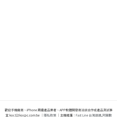
歡迎手機廠商、iPhone 周邊產品業者、APP軟體開發商洽談合作或產品測試事
宜 koc
kocpc.com.tw ｜
隱私政策
｜主機維護：
Fast Line 台灣速連
,
阿腸數