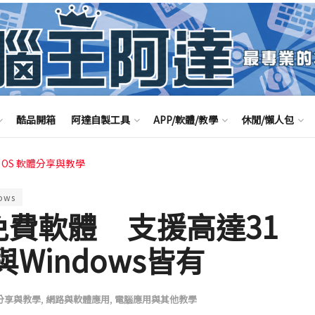
酷品開箱
阿達自製工具
APP/軟體/教學
休閒/懶人包
c OS 軟體分享與教學
ows
訊免費軟體 支援高達31
Windows皆有
體分享與教學
,
網路與軟體應用
,
電腦應用與其他教學