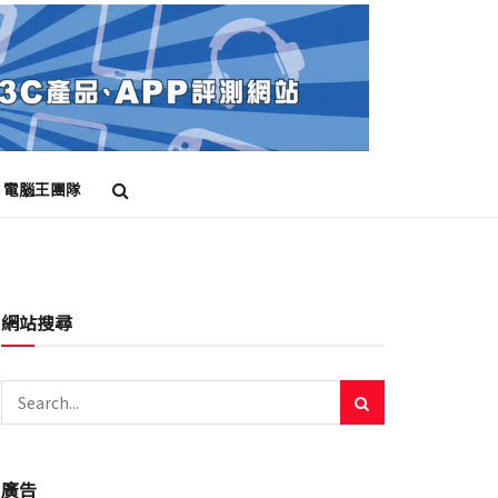
電腦王團隊
網站搜尋
廣告