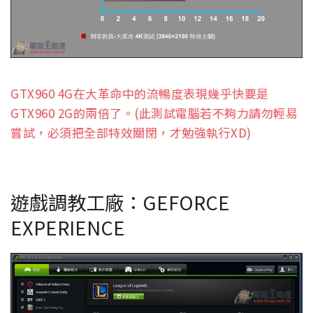
GTX960 4G在大革命中的流暢度表現幾乎快要是
GTX960 2G的兩倍了。(此測試電腦若不夠力請勿輕易
嘗試，必須把全部特效關閉，才勉強執行XD)
遊戲調教工廠：GEFORCE
EXPERIENCE