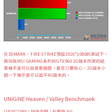
在3DMARK – FIRE STRIKE預設1920*1080的測試下，
與同為MSI GAMING系列的GTX960 2G版本所測的結
果幾乎是可以說差距極微，甚至只要有心，2G版本小
超一下幾乎是可以追平4G版本的。
UNiGiNE Heaven / Valley Benchmaek
(1920*1080 / 特效全開 / 反鋸齒 8x)