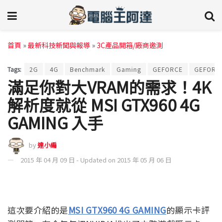
首頁
»
最新科技新聞與報導
»
3C產品開箱/廠商邀測
Tags:
2G
4G
Benchmark
Gaming
GEFORCE
GEFORC
滿足你對大VRAM的需求！4K
解析度就從 MSI GTX960 4G
GAMING 入手
by
達小編
2015 年 04 月 09 日 - Updated on 2015 年 05 月 06 日
這次要介紹的是
MSI GTX960 4G GAMING
的顯示卡評