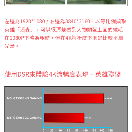
左邊為1920*1080 / 右邊為3840*2160，以等比例擷取
英雄「潘森」，可以很清楚看到人物頭盔上面的絨毛
在1080P下略為粗糙，但在4K解析度下則是比較平順
光滑。
使用DSR來體驗4K流暢度表現 – 英雄聯盟