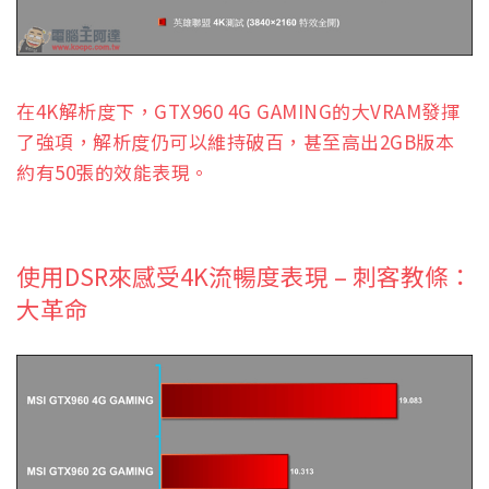
在4K解析度下，GTX960 4G GAMING的大VRAM發揮
了強項，解析度仍可以維持破百，甚至高出2GB版本
約有50張的效能表現。
使用DSR來感受4K流暢度表現 – 刺客教條：
大革命