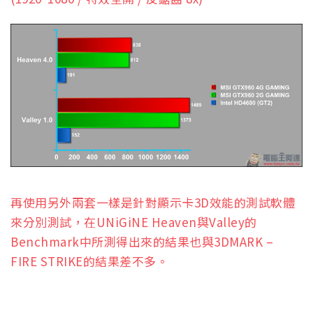
再使用另外兩套一樣是針對顯示卡3D效能的測試軟體
來分別測試，在UNiGiNE Heaven與Valley的
Benchmark中所測得出來的結果也與3DMARK –
FIRE STRIKE的結果差不多。