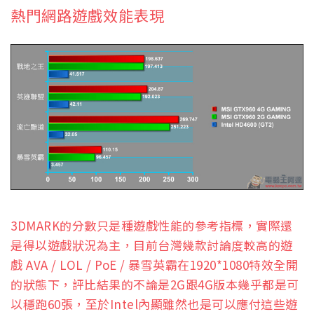
熱門網路遊戲效能表現
3DMARK的分數只是種遊戲性能的參考指標，實際還
是得以遊戲狀況為主，目前台灣幾款討論度較高的遊
戲 AVA / LOL / PoE / 暴雪英霸在1920*1080特效全開
的狀態下，評比結果的不論是2G跟4G版本幾乎都是可
以穩跑60張，至於Intel內顯雖然也是可以應付這些遊