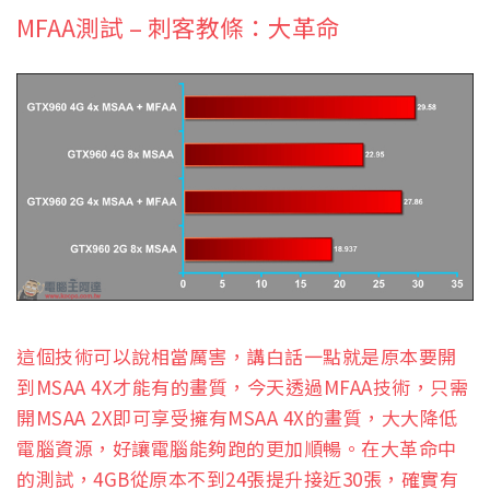
MFAA測試 – 刺客教條：大革命
這個技術可以說相當厲害，講白話一點就是原本要開
到MSAA 4X才能有的畫質，今天透過MFAA技術，只需
開MSAA 2X即可享受擁有MSAA 4X的畫質，大大降低
電腦資源，好讓電腦能夠跑的更加順暢。在大革命中
的測試，4GB從原本不到24張提升接近30張，確實有