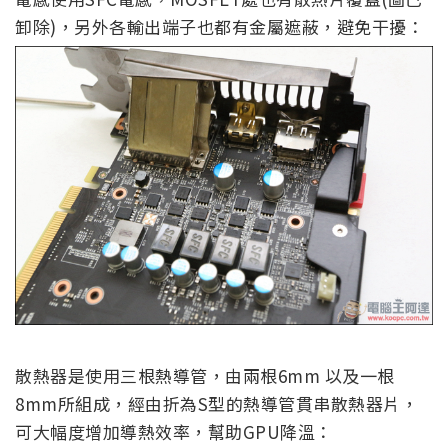
卸除)，另外各輸出端子也都有金屬遮蔽，避免干擾：
散熱器是使用三根熱導管，由兩根6mm 以及一根
8mm所組成，經由折為S型的熱導管貫串散熱器片，
可大幅度增加導熱效率，幫助GPU降溫：