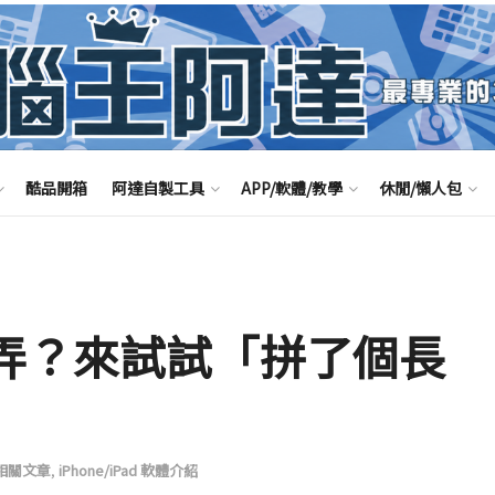
酷品開箱
阿達自製工具
APP/軟體/教學
休閒/懶人包
麼弄？來試試「拼了個長
B相關文章
,
iPhone/iPad 軟體介紹