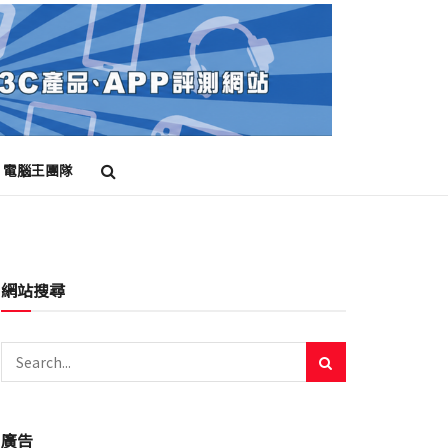
電腦王團隊
網站搜尋
廣告