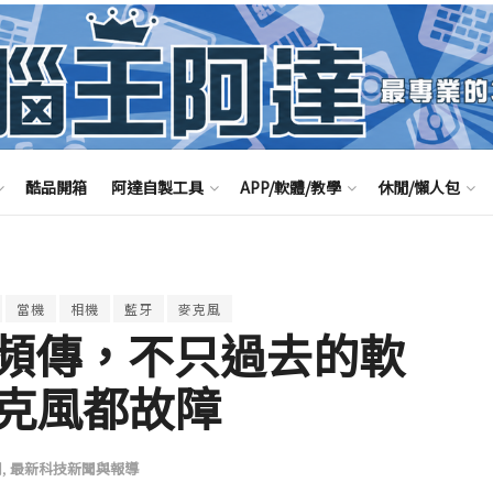
酷品開箱
阿達自製工具
APP/軟體/教學
休閒/懶人包
當機
相機
藍牙
麥克風
l 災情頻傳，不只過去的軟
克風都故障
聞
,
最新科技新聞與報導