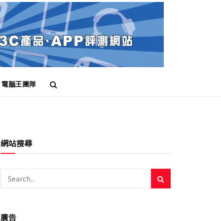
電腦王團隊
網站搜尋
廣告