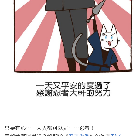
只要有心⋯⋯人人都可以是⋯⋯忍者！