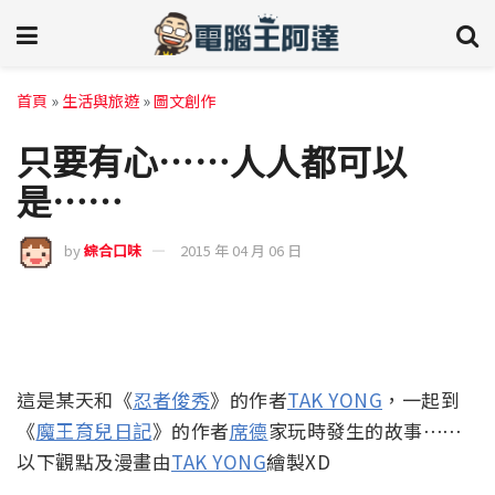
首頁
»
生活與旅遊
»
圖文創作
只要有心⋯⋯人人都可以
是⋯⋯
by
綜合口味
2015 年 04 月 06 日
這是某天和《
忍者俊秀
》的作者
TAK YONG
，一起到
《
魔王育兒日記
》的作者
席德
家玩時發生的故事⋯⋯
以下觀點及漫畫由
TAK YONG
繪製XD