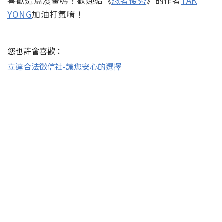
喜歡這篇漫畫嗎？歡迎給《
忍者俊秀
》的作者
TAK
YONG
加油打氣唷！
您也許會喜歡：
立達合法徵信社-讓您安心的選擇