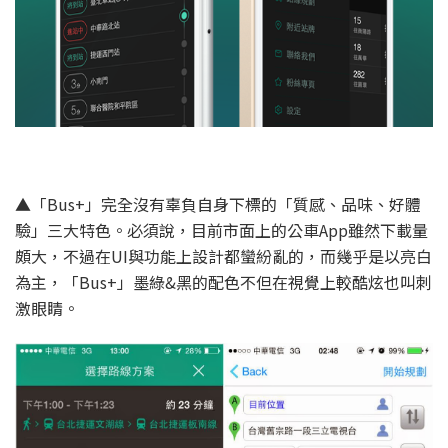
▲「Bus+」完全沒有辜負自身下標的「質感、品味、好體
驗」三大特色。必須說，目前市面上的公車App雖然下載量
頗大，不過在UI與功能上設計都蠻紛亂的，而幾乎是以亮白
為主，「Bus+」墨綠&黑的配色不但在視覺上較酷炫也叫刺
激眼睛。