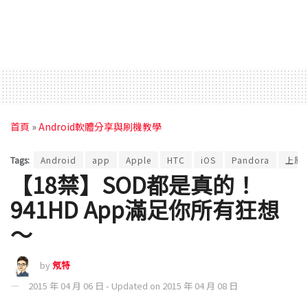
首頁
»
Android軟體分享與刷機教學
Tags:
Android
app
Apple
HTC
iOS
Pandora
上原
【18禁】SOD都是真的！
941HD App滿足你所有狂想
～
by
氖特
2015 年 04 月 06 日 - Updated on 2015 年 04 月 08 日