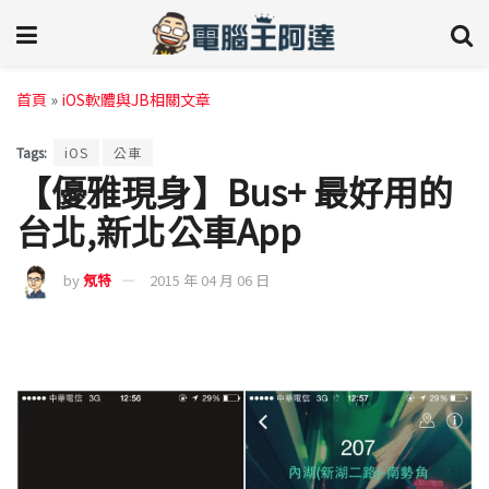
首頁
»
iOS軟體與JB相關文章
Tags:
iOS
公車
【優雅現身】Bus+ 最好用的
台北,新北公車App
by
氖特
2015 年 04 月 06 日