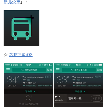
新北公車
」。
☆
點我下載iOS