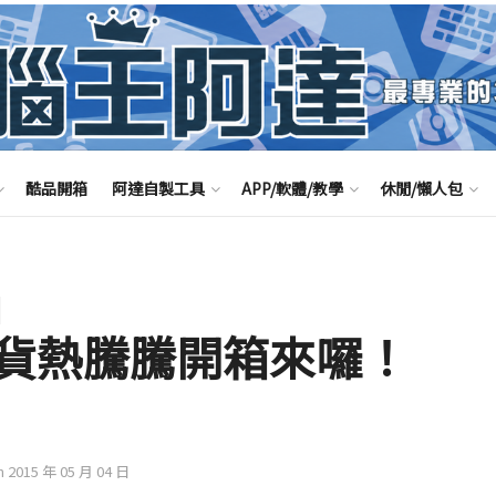
酷品開箱
阿達自製工具
APP/軟體/教學
休閒/懶人包
貨熱騰騰開箱來囉！
n 2015 年 05 月 04 日