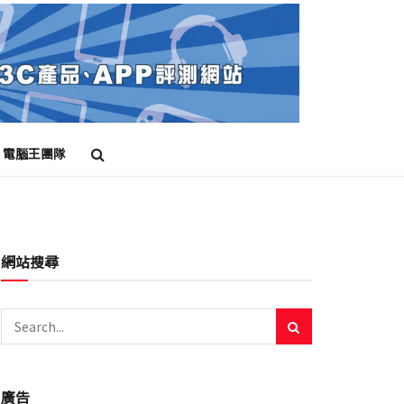
電腦王團隊
網站搜尋
廣告