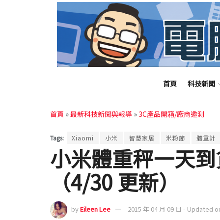
首頁
科技新聞
首頁
»
最新科技新聞與報導
»
3C產品開箱/廠商邀測
Tags:
Xiaomi
小米
智慧家居
米粉節
體重計
小米體重秤一天到
（4/30 更新）
by
Eileen Lee
2015 年 04 月 09 日 - Updated o