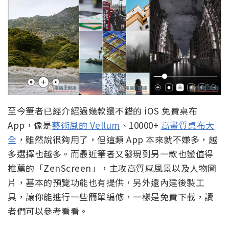
至今筆者已經介紹過幾款還不錯的 iOS 免費桌布
App，像是
藝術風的 Vellum
、10000+
高畫質桌布大
全
，雖然說很夠用了，但這類 App 本來就不嫌多，越
多選擇也越多。而最近筆者又發現到另一款也蠻值得
推薦的「ZenScreen」，主攻高質感風景以及人物圖
片，基本的預覽功能也有提供，另外還內建後製工
具，讓你能進行一些簡單編修，一樣是免費下載，讀
者們可以參考看看。