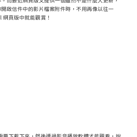
作。而最近網頁版又提供一個雖然不是什麼大更新，
你開啟信件中的影片檔案附件時，不用再像以往一
l 網頁版中就能觀賞！
，都需要下載下來，然後透過影音播放軟體才能觀看，說