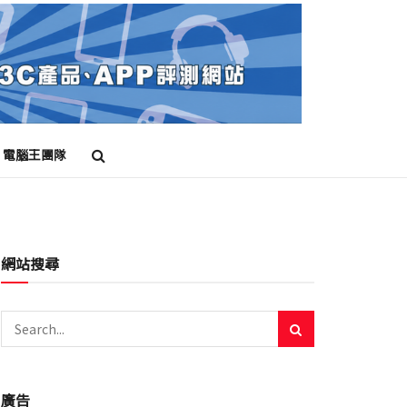
電腦王團隊
網站搜尋
廣告