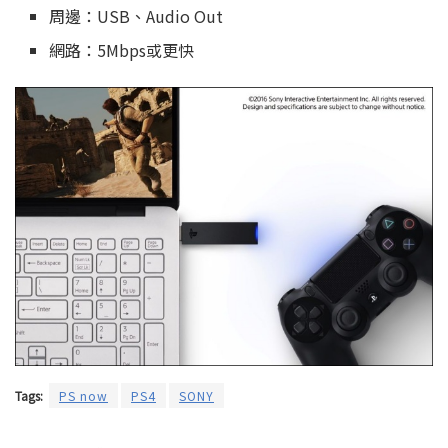
周邊：USB、Audio Out
網路：5Mbps或更快
Tags:
PS now
PS4
SONY