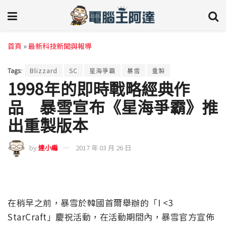
首頁
»
最新科技新聞與報導
Tags:
Blizzard
SC
星海爭霸
暴雪
重製
1998年的即時戰略經典作
品 暴雪宣布《星海爭霸》推
出重製版本
by
達小編
2017 年 03 月 26 日
在稍早之前，暴雪於韓國首爾舉辦的「I <3
StarCraft」慶祝活動，在活動期間內，暴雪官方宣佈