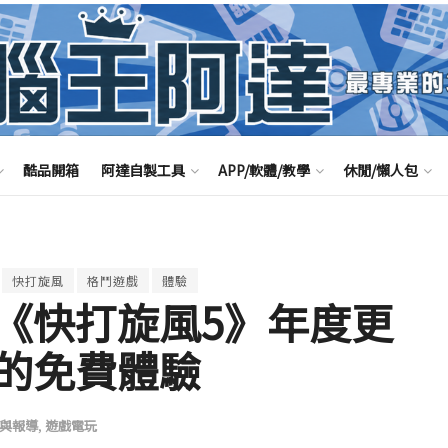
酷品開箱
阿達自製工具
APP/軟體/教學
休閒/懶人包
快打旋風
格鬥遊戲
體驗
《快打旋風5》年度更
的免費體驗
與報導
,
遊戲電玩