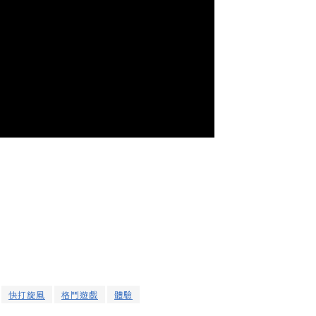
快打旋風
格鬥遊戲
體驗