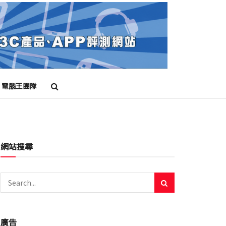
電腦王團隊
網站搜尋
廣告