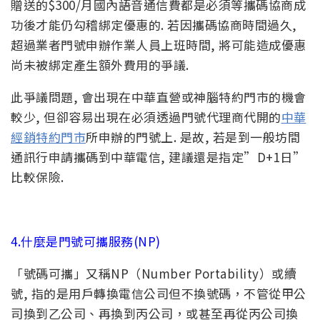
贈送的$300/月國內語音通信費都是必須等攜碼協商成
功後才能仍勾稽綁定優惠的. 若因攜碼協商時間過久,
超過業者門號申辦作業人員上班時間, 將可能造成優惠
尚未被綁定產生額外費用的爭議.
此爭議問題, 會出現在中華直營或神腦特約門市的機會
較少, 但卻容易出現在必須透過門號代理商代開的
中華
經銷特約門市
所申辦的門號上. 是故, 若是到一般坊間
通訊行申請攜碼到中華電信, 建議還是指定”D+1日”
比較保險.
4.什麼是門號可攜服務(NP)
「號碼可攜」又稱NP（Number Portability）或續
號, 指的是用戶轉換電信公司但不換號碼，不管從甲公
司換到乙公司、再換到丙公司，或甚至再從丙公司換