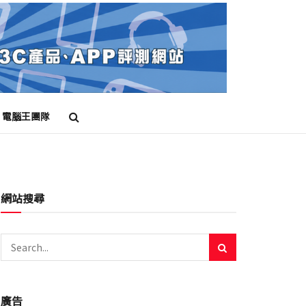
電腦王團隊
網站搜尋
廣告