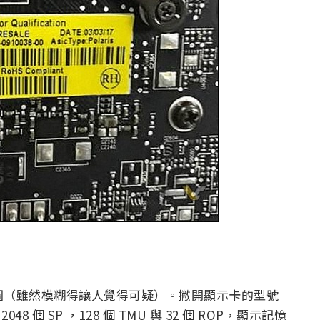
U-Z 截圖（雖然模糊得讓人覺得可疑）。撇開顯示卡的型號
048 個 SP ，128 個 TMU 與 32 個 ROP，顯示記憶