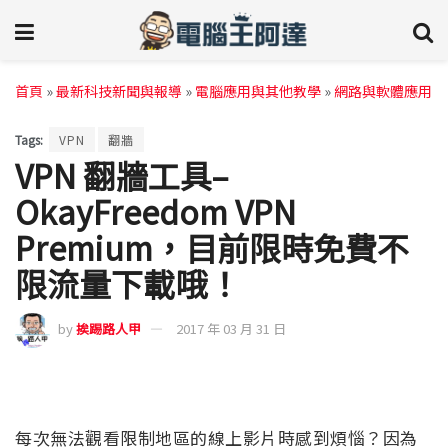
首頁
»
最新科技新聞與報導
»
電腦應用與其他教學
»
網路與軟體應用
Tags:
VPN
翻牆
VPN 翻牆工具–
OkayFreedom VPN
Premium，目前限時免費不
限流量下載哦！
by
挨踢路人甲
2017 年 03 月 31 日
每次無法觀看限制地區的線上影片時感到煩惱？因為