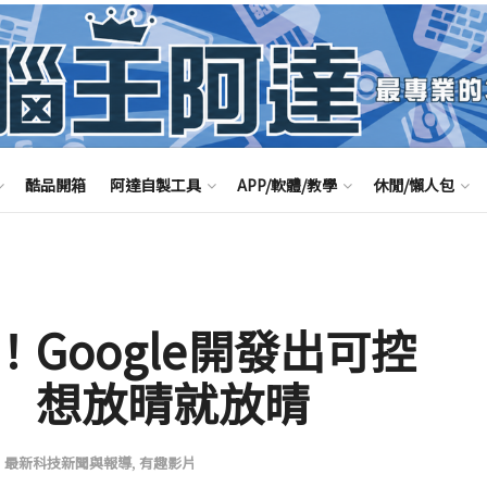
酷品開箱
阿達自製工具
APP/軟體/教學
休閒/懶人包
Google開發出可控
 想放晴就放晴
,
最新科技新聞與報導
,
有趣影片