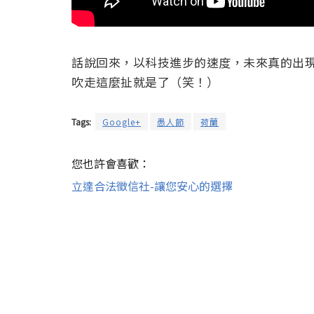
話說回來，以科技進步的速度，未來真的出
吹走這麼扯就是了（笑！）
Tags:
Google+
愚人節
荷蘭
您也許會喜歡：
立達合法徵信社-讓您安心的選擇