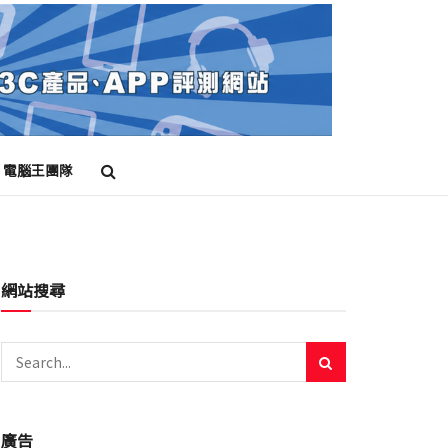
電腦王團隊
網站搜尋
廣告