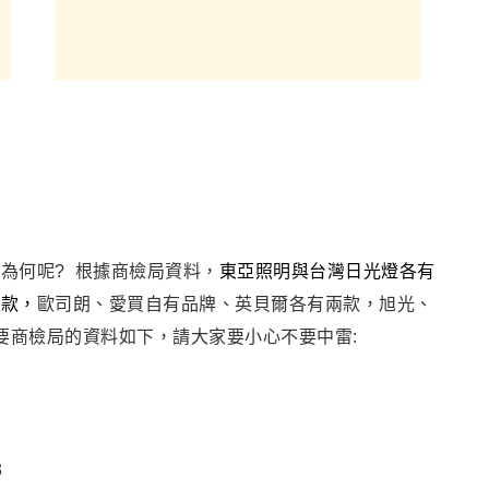
為何呢? 根據商檢局資料，
東亞照明與台灣日光燈各有
三款，
歐司朗、愛買自有品牌、英貝爾各有兩款
，
旭光
、
要商檢局的資料如下
，請大家要小心不要中雷
: