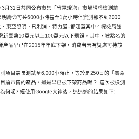
年3月31日共同公布市售「省電燈泡」市場購樣檢測結
明壽命可達6000小時甚至1萬小時但實測卻不到2000
燈
、東亞照明、
飛利浦、特力屋..
都涵蓋其中
。
標檢局強
新臺幣10萬元以上100萬元以下罰鍰。其中
，
被點名的
樣產品早已在2015年年底下架，消費者若有疑慮可持該
測項目最長測試至6,000小時止
，等於是250日的「壽命
目前市售的產品，還是早已被下架商品呢 ? 這次被檢測
呢? 經使用Google大神後，追追追的結果如下: