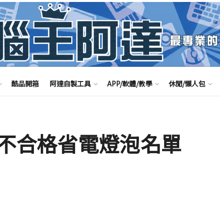
酷品開箱
阿達自製工具
APP/軟體/教學
休閒/懶人包
不合格省電燈泡名單