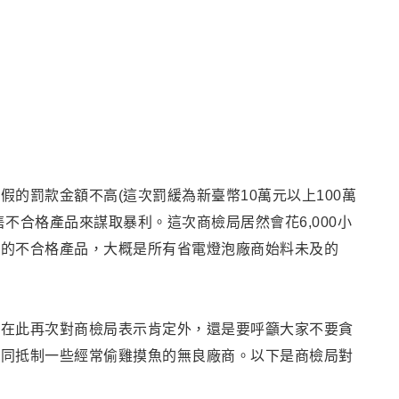
假的罰款金額不高(這次罰緩為
新臺幣10萬元以上100萬
不合格產品來謀取暴利。這次商檢局居然會花6,000小
壽的不合格產品，大概是所有省電燈泡廠商始料未及的
了在此再次對
商檢局表示肯定外，還是要呼籲大家不要貪
共同抵制一些經常偷雞摸魚的無良廠商。
以下是商檢局對