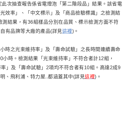
定此次抽查報告係省電燈泡「第二階段品」結果。該省電
發光效率」、「中文標示」及「商品檢驗標識」之檢測結
檢測結果，有36組樣品分別在品質、標示檢測方面不符
買自有品牌等大廠的產品(詳見
這裡
)。
2000小時之光束維持率」及「壽命試驗」之長時間連續壽命
00小時。檢測結果「光束維持率」不符合者計12組，
率」及「壽命試驗」2項均不符合者有10組。
高達2成9
、飛利浦、特力屋..都涵蓋其中(詳見
這裡
)。