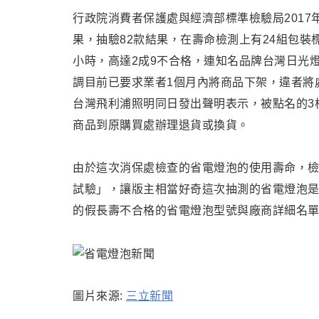
行政院消費者保護處與經濟部標準檢驗局2017
果，抽驗82款結果，在壽命檢測上有24組
包裝標
小時
，
高達2成9
不合格，連知名品牌
台灣日光
調目前已要求業者1個月內將商品下架，違者將處
台灣飛利浦照明同日發出聲明表示，被點名的3
商品到原購買處辦理退貨或換貨。
由於這次消保處檢查的省電燈泡的使用壽命
，
檢
試驗」，讓版主相當好奇這次抽測的省電燈泡是
的假長壽不合格的省電燈泡型號與廠商詳細名單為何
圖片來源:
三立新聞