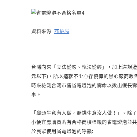
資料來源:
商檢局
台灣向來「立法從嚴、執法從輕」，加上違規造
元以下)，所以造就不少心存僥倖的黑心廠商販售
時來檢測台灣市售省電燈泡的壽命以揪出假長
事。
「殺頭生意有人做，賠錢生意沒人做！」
。
除
小便宜應購買貼有合格商檢標籤的省電燈泡並
於民眾使用省電燈泡的呼籲: