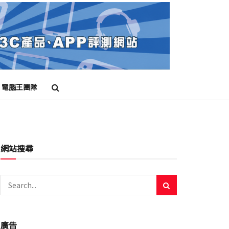
電腦王團隊
網站搜尋
廣告