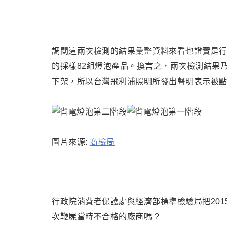
調閱這兩次檢測的結果彙整資料來看也證實是行政
的
採樣82組
燈泡產品
。換言之
，兩次檢測結果乃
下架
，
所以
台灣飛利浦照明所發出聲明表示被點
圖片來源:
商檢局
行政院消費者保護處與經濟部標準檢驗局把20
次鞭屍當時不合格的廠商嗎 ?