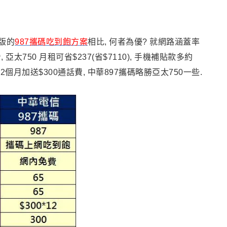
版的
987攜碼吃到飽方案
相比, 何者為優? 就網路涵蓋率
太750 月租可省$237(省$7110), 手機補貼款多約
個月加送$300通話費, 中華897攜碼略勝亞太750一些.