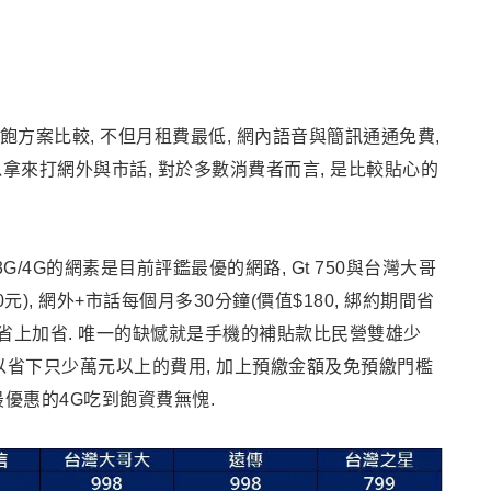
到飽方案比較, 不但月租費最低, 網內語音與簡訊通通免費,
以拿來打網外與市話, 對於多數消費者而言, 是比較貼心的
/4G的網素是目前評鑑最優的網路, Gt 750與台灣大哥
0元), 網外+市話每個月多30分鐘(價值$180, 綁約期間省
更是省上加省. 唯一的缺憾就是手機的補貼款比民營雙雄少
期間可以省下只少萬元以上的費用, 加上預繳金額及免預繳門檻
”最優惠的4G吃到飽資費無愧.