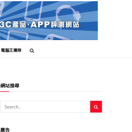
電腦王團隊
網站搜尋
廣告