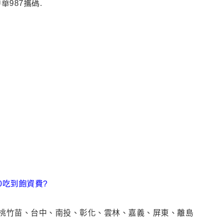
華987攜碼.
0吃到飽資費?
、桃竹苗、台中、南投、彰化、雲林、嘉義、屏東、離島