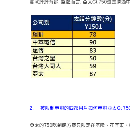
實就綽綽有餘. 整體而言, 亞太Gt 750還是勝過中
2.
被限制申辦的四都用戶如何申辦亞太Gt 75
亞太的750吃到飽方案只限定在基隆、花宜東