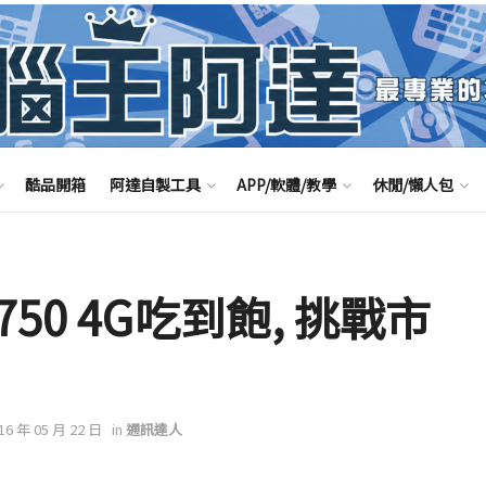
酷品開箱
阿達自製工具
APP/軟體/教學
休閒/懶人包
50 4G吃到飽, 挑戰市
016 年 05 月 22 日
in
通訊達人