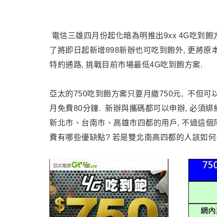
電信三雄四月份起化暗為明推出9xx 4G吃到飽方
了將即日起新增898新辦也可吃到飽外, 更將原
特約通路, 挑戰目前市場最低4G吃到飽方案.
亞太的750吃到飽方案只要月繳750元, 不但可
月免費80分鐘. 新辦與攜碼都可以申辦, 必須綁約
新北市、台南市、高雄市四都的用戶, 不過這個
費有哪些優缺點? 若是雙北南高四都的人該如何申