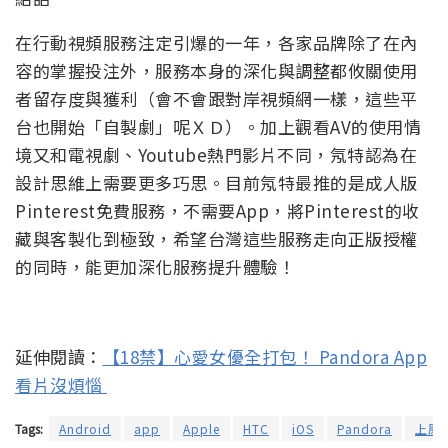
在行動視頻服務注定引爆的一年，各家品牌除了在內
容的掌握投注外，服務本身的深化與調整都攸關使用
者留存度與獲利（會不會跟對岸視頻網一樣，這些平
台也開始「自製劇」呢ＸＤ）。加上觀看AV的使用情
境又和電視劇、Youtube熱門影片不同，氖特認為在
設計思維上需要更多巧思。目前氖特最推的是成人版
Pinterest免費服務，不需要App，將Pinterest的收
藏與客製化到極致，希望台灣這些服務走向正版授權
的同時，能更加深化服務提升體驗！
延伸閱讀：
【18禁】心愛女優全打包！ Pandora App
看片沒煩惱
Tags:
Android
app
Apple
HTC
iOS
Pandora
上原