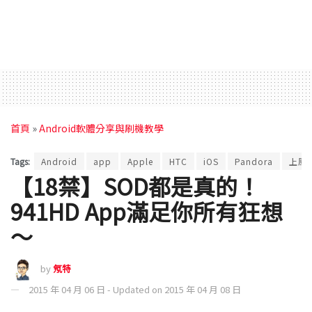
首頁
»
Android軟體分享與刷機教學
Tags:
Android
app
Apple
HTC
iOS
Pandora
上原
【18禁】SOD都是真的！
941HD App滿足你所有狂想
～
by
氖特
2015 年 04 月 06 日 - Updated on 2015 年 04 月 08 日