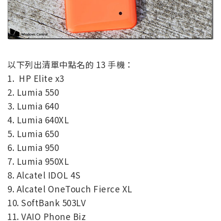
以下列出清單中點名的 13 手機：
1. HP Elite x3
2. Lumia 550
3. Lumia 640
4. Lumia 640XL
5. Lumia 650
6. Lumia 950
7. Lumia 950XL
8. Alcatel IDOL 4S
9. Alcatel OneTouch Fierce XL
10. SoftBank 503LV
11. VAIO Phone Biz