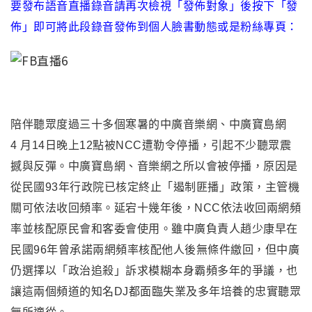
要發布語音直播錄音請再次檢視「發佈對象」後按下
「
發
佈
」
即可將此段錄音發佈到個人臉書動態或是粉絲專頁
：
陪伴聽眾度過三十多個寒暑的中廣音樂網、中廣寶島網
4 月14日晚上12點被NCC遭勒令停播
，
引起不少聽眾震
撼與反彈。中廣寶島網、音樂網之所以會被停播，原因是
從民國93年行政院已核定終止「遏制匪播」政策，主管機
關可依法收回頻率。延宕十幾年後
，
NCC
依法收回兩網頻
率並核配原民會和客委會使用。雖中廣負責人趙少康早在
民國96年曾承諾兩網頻率核配他人後無條件繳回
，
但中廣
仍選擇以「政治追殺」訴求模糊本身霸頻多年的爭議
，
也
讓這兩個頻道的知名DJ都面臨失業及多年培養的忠實聽眾