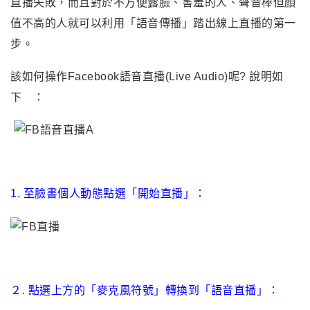
直播失敗，而且對於不方便露臉、害羞的人、聲音棒但顏
值不高的人就可以利用
「
語音傳播
」
踏出線上直播的第一
步。
該如何操作
Facebook
語音直播(Live Audio)呢? 說明如
下 ：
1. 至臉書個人動態點選
「
開始直播
」：
２. 點選上方的
「
麥克風符號
」
轉換到「語音直播」
：