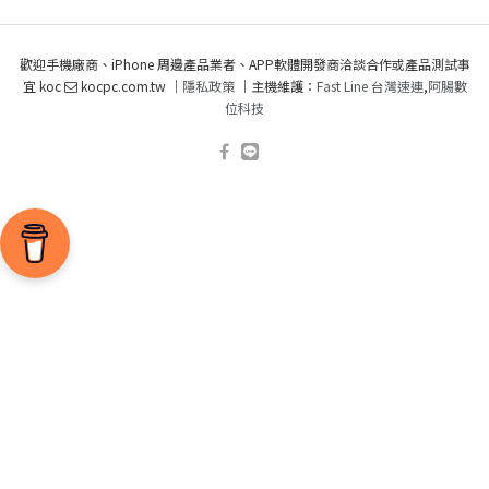
歡迎手機廠商、iPhone 周邊產品業者、APP軟體開發商洽談合作或產品測試事
宜 koc
kocpc.com.tw ｜
隱私政策
｜主機維護：
Fast Line 台灣速連
,
阿腸數
位科技