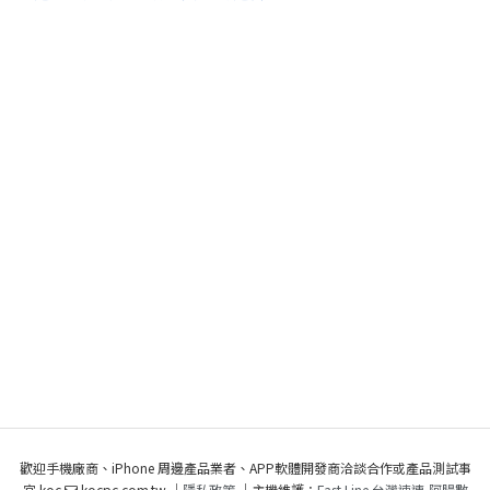
歡迎手機廠商、iPhone 周邊產品業者、APP軟體開發商洽談合作或產品測試事
宜 koc
kocpc.com.tw ｜
隱私政策
｜主機維護：
Fast Line 台灣速連
,
阿腸數