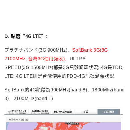
“
C.
點選
4.
エリアを選択”圖上想要查詢的地區: