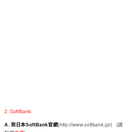
FOMA為日本DOCOMO 3G訊號涵蓋狀況; LTE則是4G訊
號涵蓋狀況