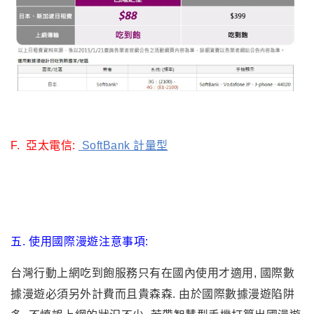
D. 遠傳Studio A x Docomo:
遠傳和日本NTT DoCoMo合作，除有每天149元提供日本
的Wi-Fi無線上網吃到飽服務外, 也提供最低每天 299元起
的4G漫遊服務。遠傳旗下4G用戶前往日本， 3G/4G漫遊
吃到飽每天收費399元；若是遠傳4G絕配的月租費用戶則
可享有最低每天299元吃到飽的漫遊費率優惠。 特別提醒,
日本4G漫遊僅限遠傳4G用戶，遠傳3G用戶即使持4G手
機，在日本也只能使用3G漫遊，不能使用當地的4G網
路。而遠傳4G用戶前往日本使用4G漫遊服務，若所在的
地點沒有4G服務涵蓋，此時手機就會改為使用3G漫遊，
不保證在日本各地都可使用4G上網。(詳見
這裡
).