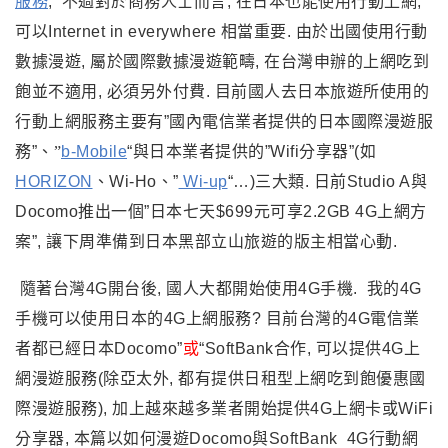
服務
, 不過對於商務人士而言, 在日本也能使用行動上網,
可以Internet in everywhere 相當重要.
由於出國使用行動
數據漫遊, 屬於國際數據漫遊範疇, 在台灣申辦的上網吃到
飽並不適用, 必須另外付費. 目前國人去日本旅遊所使用的
行動上網服務主要有”國內電信業者提供的日本國際漫遊服
務”
、”
b-Mobile
“與日本業者提供的”Wifi分享器”(如
HORIZON
、Wi-Ho
、”
Wi-up
“…)三大類. 日前Studio A與
Docomo推出一個”日本七天$699元可享2.2GB 4G上網方
案”, 讓下周準備到日本黑部立山旅遊的版主相當心動.
隨著台灣4G開台後, 國人大都開始使用4G手機. 我的4G
手機可以使用日本的4G上網服務? 目前
台灣的4G電信業
者都已經日本Docomo”
或
“SoftBank合作, 可以提供4G上
網漫遊服務(除亞太外, 都有提供日租型上網吃到飽優惠國
際漫遊服務), 加上越來越多業者開始提供4G上網卡或WiFi
分享器, 本篇以如何漫遊Docomo與SoftBank 4G行動網