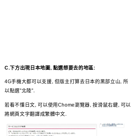
1. 日本Docomo:
A. 到日本Docomo官網
(https://www.nttdocomo.co.jp/)
(請點選
這裡
):
B. 點選首頁上方中間的”
エリア”(區域)
:
C.下方出現日本地圖, 點選想要去的地區:
4G手機大都可以支援, 但版主打算去日本的黑部立山, 所
以點選”北陸”.