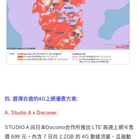
“4G LTE”
D.
點選
:
プラチナバンド(3G
900MHz)
、
SoftBank 3G
(3G
2100MHz, 台灣3G使用頻段)
、
ULTRA
SPEED(3G
1500MHz)
都是3G
訊號涵蓋狀況; 4G是
TDD-
LTE; 4G
LTE則是台灣使用的FDD-4G訊號涵蓋狀況.
SoftBank的4G頻段為
900MHz(band 8)
、
1800Mhz(band