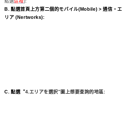
2. SoftBank:
A. 到日本SoftBank官網
(http://www.softbank.jp/
) (請
點選
這裡
):
B. 點選首頁上方第二個的
モバイル(Mobile) > 通信・エ
リア (Nertworks):