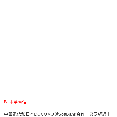
A. Studio A x Docomo:
STUDIO A 與
日本Docomo合作所推出 LTE 高速上網卡售
價 699 元，
內含 7 日共 2.2GB 的 4G 數據流量，且啟動
描述檔隨插即用、無需登錄開通，也沒有每日的流量上限
門檻。使用超量後，在時限內還是可以降速連網，讓通訊
不中斷。另外，STUDIO A 日本 LTE 高速上網卡特別提
供獨家中文客服專線，旅遊期間碰到使用問題均可撥打免
付費電話與中文客服人員聯繫。
適用支援 nano-SIM 卡的
智慧型手機與平板，日本即日起在全省 STUDIO A 門市與
《STUDIO A 行動商城》App 開賣.
雖然Studio的方案只有7天2.2GB的4G流量, 沒有提供計日
型4G吃到飽服務(“聽說”日本有規定單日有7gb限制, 超過
就會限速). 因日本多數景點與飯店都有提供免費Wifi服務,