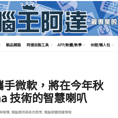
酷品開箱
阿達自製工具
APP/軟體/教學
休閒/懶人包
on 攜手微軟，將在今年秋
ana 技術的智慧喇叭
與報導
,
電腦應用與其他教學
,
電腦硬體周邊情報