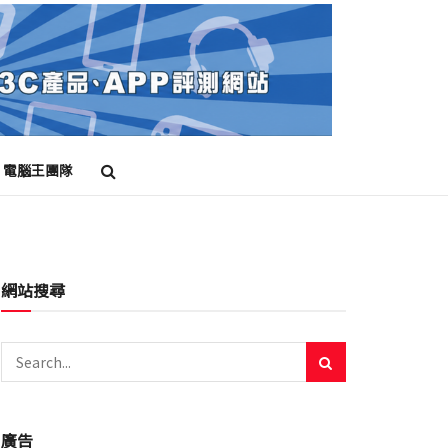
電腦王團隊
網站搜尋
廣告