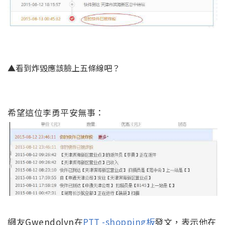
▲看到炸毀應該臉上五條線吧？
希望這位李勇平安無事：
網友Gwendolyn在
PTT -shopping板
發文，表示他在