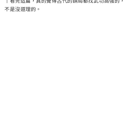
↑看完這篇，真的覺得古代的鏢局都找武功高強的，
不是沒道理的。