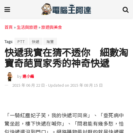
首頁
»
生活與旅遊
»
旅遊與美食
Tags:
PTT
快遞
淘寶
快遞我實在猜不透你 細數淘
寶奇葩買家秀的神奇快遞
by
達小編
2015 年 06 月 22 日 - Updated on 2015 年 08 月 15 日
「一騎紅塵妃子笑，我的快遞可同來」、「垂死病中
驚坐起，樓下快遞在喊你」、「問君能有幾多愁，恰
似快遞還沒到門口」。網路購物最討厭的就是快遞遲