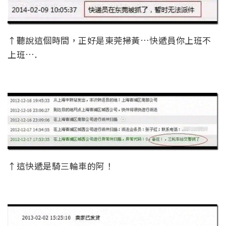
↑聽說這個時間，正好是東莞掃黃…快遞員你上班不
上班….
↑這快遞是騎三輪車的阿！