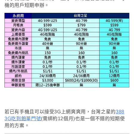
機的用戶短期申辦
。
若已有手機且可以接受3G上網爽爽用
，台灣之星的
388
3G吃到飽單門號
(需
綁約12個月)也是一個不錯的短期使
用的方案
。