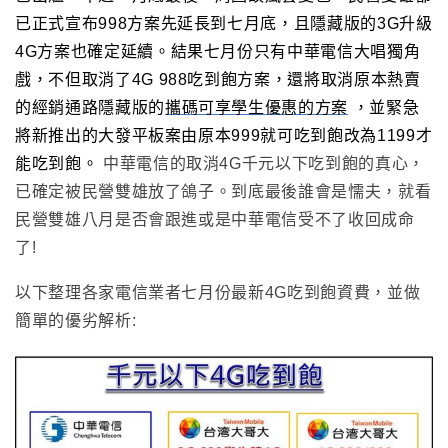
已正式宣布998方案先延長到七月底，且隱藏版的3G升級
4G方案也確定延續
。結果七月份只有中華電信大唱獨角
戲，不但取消了4G 988吃到飽方案，還將取消原本熱賣
的經銷通路隱藏版的
攜碼可享學生優惠的方案
，並緊急
將新推出的大發平板案由原本999就可吃到飽改為1199才
能吃到飽。
中華電信的取消4G千元以下吃到飽的真心
，
已確定被民營雙雄放了鴿子
。到底最後誰會是懦夫，就看
民營雙雄八月是否會跟進或是中華電信受不了收回成命
了!
以下整理各家電信業者七月份最新4G吃到飽資費
，
並做
簡單的優劣解析: