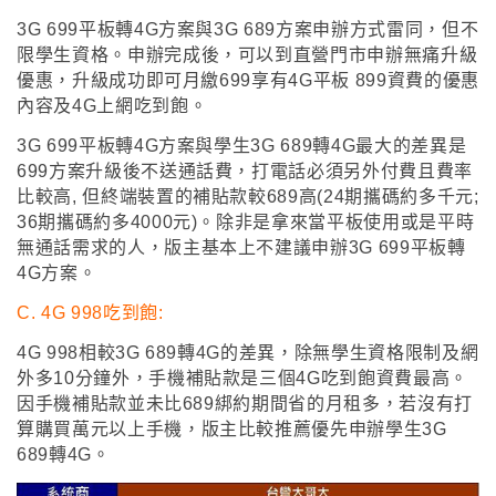
3G 699平板轉4G方案與3G 689方案申辦方式雷同
，
但不
限學生資格
。
申辦完成後
，
可以到
直營門市申辦無痛升級
優惠，升級成功即可月繳699享有4G平板 899資費的優惠
內容及4G上網吃到飽
。
3G 699平板轉4G方案與
學生3G 689轉4G最大
的差異是
699方案升級後不送通話費
，
打電話必須另外付費且費率
比較高, 但終端裝置的補貼款較689高(24期攜碼約多千元;
36期攜碼約多4000元)
。
除非是拿來當平板使用或是平時
無通話需求的人
，
版主基本上不建議申辦3G 699平板轉
4G方案
。
C. 4
G 998吃到飽:
4G 998相較3G 689轉4G的差異
，
除無學生資格限制及網
外多10分鐘外
，
手機補貼款是三個4G吃到飽資費最高
。
因手機補貼款並未比689綁約期間省的月租多
，若沒有打
算購買萬元以上手機
，
版主比較推薦優先申辦學生3G
689轉4G
。