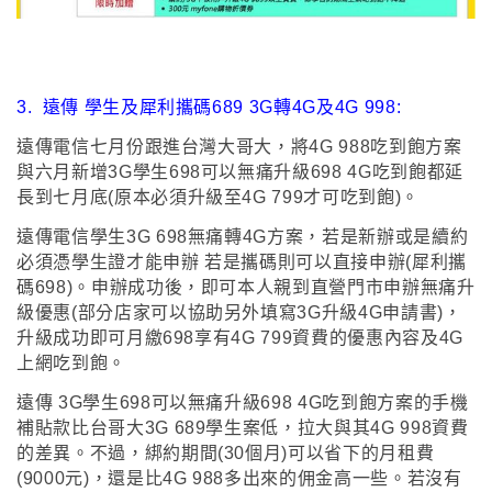
3.
遠傳 學生及犀利攜碼689 3G轉4G及4G 998:
遠傳電信七月份跟進台灣大哥大
，
將
4G 988吃到飽方案
與六月新增3G學生698可以無痛升級698 4G吃到飽都延
長到七月底(原本必須升級至4G 799才可吃到飽)
。
遠傳電信
學生3G 698無痛轉4G方案
，
若是新辦或是續約
必須憑學生證才能申辦 若是攜碼則可以直接申辦(犀利攜
碼698)
。
申辦成功後
，
即可
本人親到直營門市申辦無痛升
級優惠(部分店家可以協助另外填寫3G升級4G申請書)，
升級成功即可月繳698享有4G 799資費的優惠內容及4G
上網吃到飽
。
遠傳 3G學生698可以無痛升級698 4G吃到飽方案的手機
補貼款比台哥大3G 689學生案低
，
拉大與其4G 998資費
的差異
。
不過
，
綁約期間(30個月)可以省下的月租費
(9000元)
，
還是比4G 988多出來的佣金高一些
。
若沒有