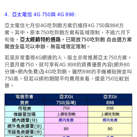
4.
亞太電信 4G 750與 4G 898:
亞太電信七月份4G吃到飽方案仍維持4G 750與898方
案
。其中
，
原本750吃到飽方案有區域限制
，不過六月下
旬後
，
亞太經銷特約通路
，
已開放750吃到飽 自由選方案
開放全區可以申辦
，
無區域限定限制
。
若是非常重視4G網速的人
，
版主非常推薦亞太750方案
。
只要月繳750
，
就可享有4G 898的資費優惠內容(網外80
分鐘+網內免費)及4G吃到飽
。雖然898的手機補貼佣金叫
750高
，
但若以綁約期間平均費用來看
，
還是750比較划
算
。