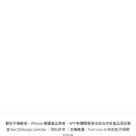
歡迎手機廠商、iPhone 周邊產品業者、APP軟體開發商洽談合作或產品測試事
宜 koc
kocpc.com.tw ｜
隱私政策
｜主機維護：
Fast Line 台灣速連
,
阿腸數
位科技