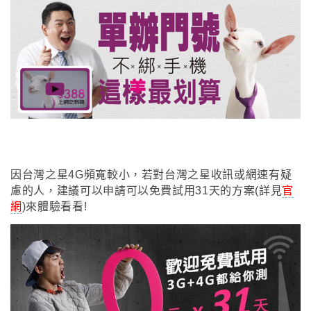
因台灣之星4G頻寬較小
，
若對台灣之星收訊或網速有疑
慮的人
，建議可以申請可以
免費試用31天的方案(詳見
官
網
)來體驗看看!