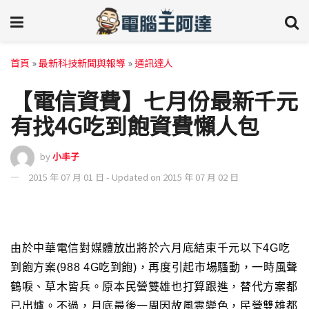
首頁
»
最新科技新聞與報導
»
通訊達人
【電信資費】七月份最新千元
有找4G吃到飽資費懶人包
by
小丰子
2015 年 07 月 01 日 - Updated on 2015 年 07 月 02 日
由於中華電信對媒體放出將於六月底結束千元以下4G吃
到飽方案(988 4G吃到飽)
，再度引起市場騷動
，
一時風聲
鶴唳
、草木皆兵
。原本民營雙雄也打算跟進
，替代方案都
已出爐
。
不過
，月底最後一周因故風雲變色
，民營雙雄都