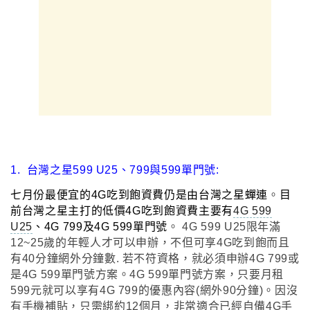
1.
台灣之星599 U25、799與599單門號:
七月份最便宜的4G吃到飽資費仍是由台灣之星蟬連
。
目
前台灣之星主打的低價4G吃到飽資費主要有
4G 599
U25
、4G 799及4G 599單門號
。
4G 599 U25限
年滿
12~25歲的年輕人才可以申辦
，
不但可享4G吃到飽而且
有40分鐘網外分鐘數. 若不符資格
，
就必須申辦4G 799或
是4G 599單門號方案
。
4G 599單門號方案
，只要月租
599元就
可以享有4G 799的優惠內容(網外90分鐘)
。因沒
有手機補貼
，
只需綁約12個月
，
非常適合已經自備4G手