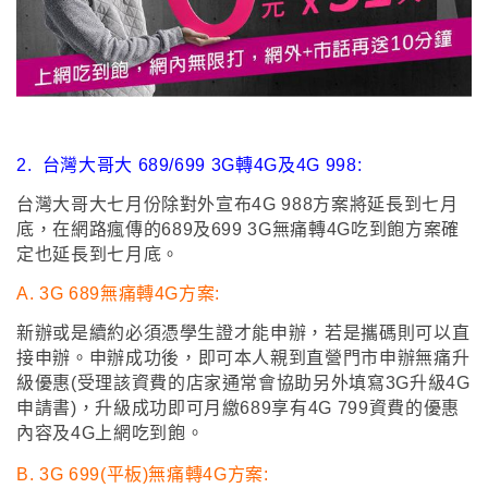
2.
台灣大哥大 689/699 3G轉4G及4G 998:
台灣大哥大七月份除對外宣布4G 988方案將延長到七月
底
，
在網路瘋傳的689及699 3G無痛轉4G吃到飽方案確
定也延長到七月底
。
A.
3G 689無痛轉4G方案:
新辦或是續約必須憑學生證才能申辦
，
若是攜碼則可以直
接申辦
。
申辦成功後
，
即可
本人親到直營門市申辦無痛升
級優惠(受理該資費的店家通常會協助另外填寫3G升級4G
申請書)，升級成功即可月繳689享有4G 799資費的優惠
內容及4G上網吃到飽
。
B.
3G 699(平板)無痛轉4G方案: