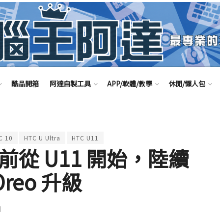
酷品開箱
阿達自製工具
APP/軟體/教學
休閒/懶人包
C 10
HTC U Ultra
HTC U11
前從 U11 開始，陸續
 Oreo 升級
聞