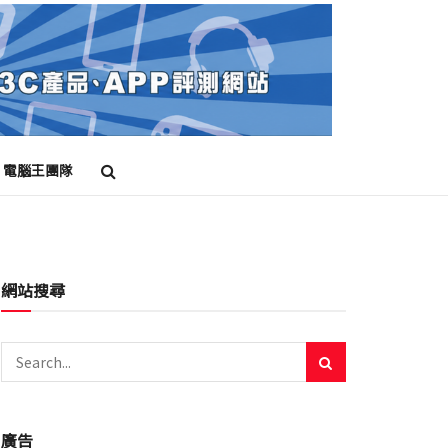
電腦王團隊
網站搜尋
廣告