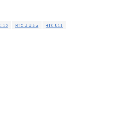
C 10
HTC U Ultra
HTC U11