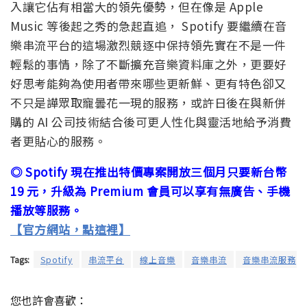
入讓它佔有相當大的領先優勢，但在像是 Apple
Music 等後起之秀的急起直追， Spotify 要繼續在音
樂串流平台的這場激烈競逐中保持領先實在不是一件
輕鬆的事情，除了不斷擴充音樂資料庫之外，更要好
好思考能夠為使用者帶來哪些更新鮮、更有特色卻又
不只是譁眾取寵曇花一現的服務，或許日後在與新併
購的 AI 公司技術結合後可更人性化與靈活地給予消費
者更貼心的服務。
◎ Spotify 現在推出特價專案開放三個月只要新台幣
19 元，升級為 Premium 會員可以享有無廣告、手機
播放等服務。
【官方網站，點這裡】
Tags:
Spotify
串流平台
線上音樂
音樂串流
音樂串流服務
您也許會喜歡：