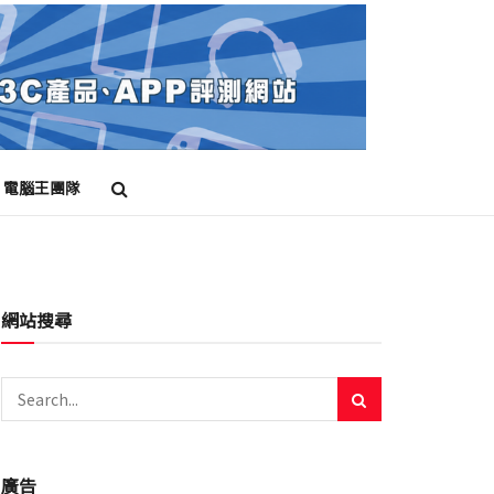
電腦王團隊
網站搜尋
廣告