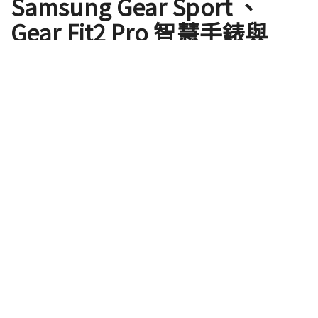
Samsung Gear Sport 、
Gear Fit2 Pro 智慧手錶與
Gear Icon X 2018 藍牙耳機，
穿戴式產品線一次更新
by
ClaireC
2017 年 08 月 31 日
3C 三大國際展之一的 IFA 2017 在柏林即將開幕，許多
廠商紛紛舉行展前發表會，這回 Samsung 以「Your
New Normal」為主題發表一系列不同產品線新品，
各有其精彩讓人目不暇給，這邊先來看看穿戴裝置類
產品這回有哪些新產品即將與大家見面。