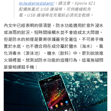
m/waterresistant/
。請注意，Xperia XZ1
配備無蓋式 USB 連接埠，可供連線和充
電。USB 連接埠在充電前必須完全乾燥。
內文中已經表明的很清楚，防水功能適用於意外浸水
或淋雨的狀況，短時間接觸水並不會造成太大問題，
但是防水的前提是要將保護蓋完全蓋住，不可將手機
置於水底，也不適合用在成分屬於鹽水（海水）、氯
化消毒水（游泳池）、糖水（飲料）中。更別說放進
火鍋裡面，想測試防水功能的這種行為，這毫無疑問
是變相謀殺手機：