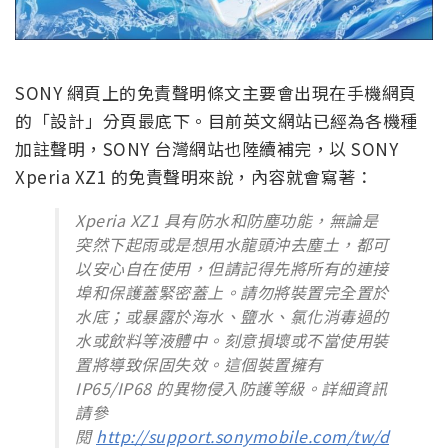
SONY 網頁上的免責聲明條文主要會出現在手機網頁
的「設計」分頁最底下。目前英文網站已經為各機種
加註聲明，SONY 台灣網站也陸續補完，以 SONY
Xperia XZ1 的免責聲明來說，內容就會寫著：
Xperia XZ1 具有防水和防塵功能，無論是
突然下起雨或是想用水龍頭沖去塵土，都可
以安心自在使用，但請記得先將所有的連接
埠和保護蓋緊密蓋上。請勿將裝置完全置於
水底；或暴露於海水、鹽水、氯化消毒過的
水或飲料等液體中。刻意損壞或不當使用裝
置將導致保固失效。這個裝置擁有
IP65/IP68 的異物侵入防護等級。詳細資訊
請參
閱
http://support.sonymobile.com/tw/d