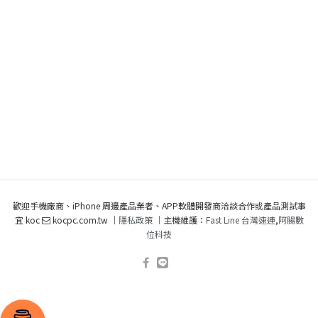
歡迎手機廠商、iPhone 周邊產品業者、APP軟體開發商洽談合作或產品測試事
宜 koc
kocpc.com.tw ｜
隱私政策
｜主機維護：
Fast Line 台灣速連
,
阿腸數
位科技