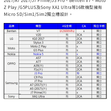
2017/A7 2017/J7 Prime/J3 Pro、Benten V7、Moto
Z Play /G5PLUS及Sony XA1 Ultra等16款機型擁有
Micro SD/Sim1/Sim2獨立槽設計。