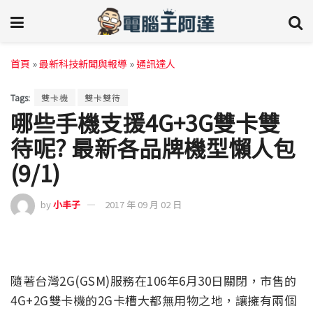
首頁
»
最新科技新聞與報導
»
通訊達人
Tags:
雙卡機
雙卡雙待
哪些手機支援4G+3G雙卡雙
待呢? 最新各品牌機型懶人包
(9/1)
by
小丰子
2017 年 09 月 02 日
隨著台灣2G(GSM)服務在106年6月30日關閉，市售的
4G+2G雙卡機的2G卡槽大都無用物之地，讓擁有兩個