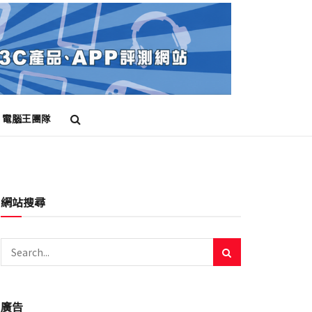
電腦王團隊
網站搜尋
廣告