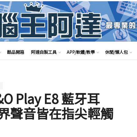
酷品開箱
阿達自製工具
APP/軟體/教學
休閒/懶人包
B&O Play E8 藍牙耳
界聲音皆在指尖輕觸